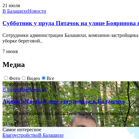
21 июля
В Балашихе
Новости
Субботник у пруда Пятачок на улице Бояринова п
Сотрудники администрации Балашихи, компании-застройщика 
уборке береговой..
7 июня
Медиа
Фото
Видео
Все
Самое интересное
В Балашихе
Новости
Акция «Чистый лес» стартовала в Балашихе
Третий ежегодный этап областной экологической акции «Чисты
31 мая
Самое интересное
Благоустройство
В Балашихе