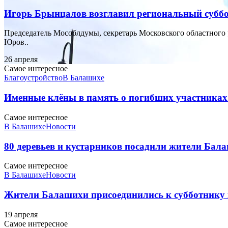
Игорь Брынцалов возглавил региональный субб
Председатель Мособлдумы, секретарь Московского областного 
Юров..
26 апреля
Самое интересное
Благоустройство
В Балашихе
Именные клёны в память о погибших участника
Самое интересное
В Балашихе
Новости
80 деревьев и кустарников посадили жители Бал
Самое интересное
В Балашихе
Новости
Жители Балашихи присоединились к субботнику 
19 апреля
Самое интересное