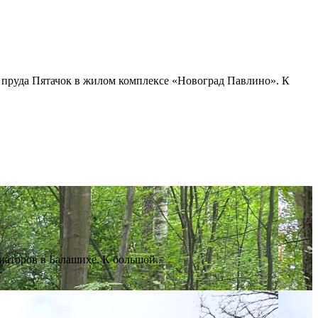
пруда Пятачок в жилом комплексе «Новоград Павлино». К
иаторов в Балашихе. К большой..