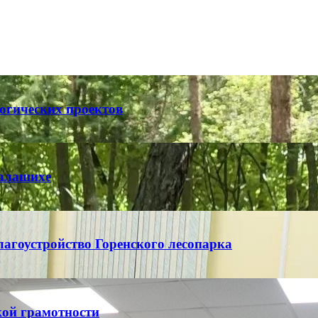
огических проектов
Балашихе
агоустройство Горенского лесопарка
ой грамотности