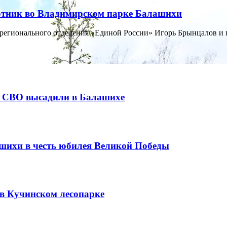
отник во Владимирском парке Балашихи
регионального отделения «Единой России» Игорь Брынцалов и гл
х СВО высадили в Балашихе
ашихи в честь юбилея Великой Победы
в Кучинском лесопарке