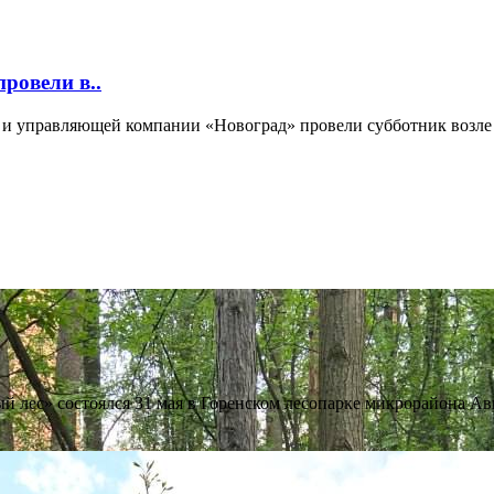
ровели в..
и управляющей компании «Новоград» провели субботник возле 
й лес» состоялся 31 мая в Горенском лесопарке микрорайона Ав