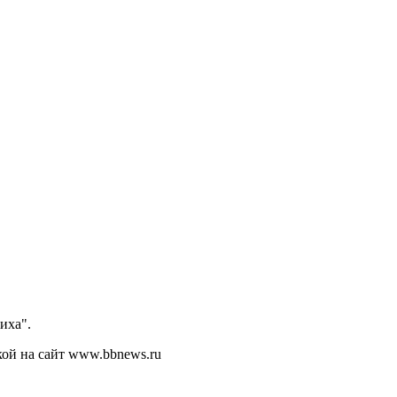
иха".
кой на сайт www.bbnews.ru