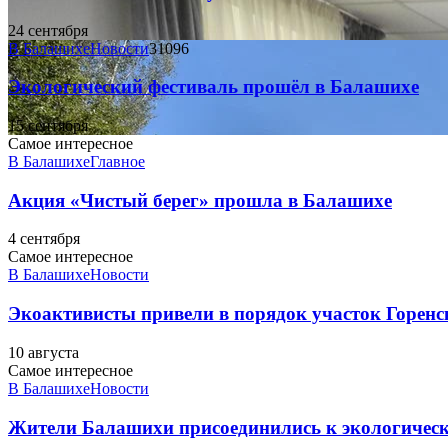
24 сентября
В Балашихе
Новости
31096
Экологический фестиваль прошёл в Балашихе
15 сентября
Самое интересное
В Балашихе
Главное
Акция «Чистый берег» прошла в Балашихе
4 сентября
Самое интересное
В Балашихе
Новости
Экоактивисты привели в порядок участок Горенс
10 августа
Самое интересное
В Балашихе
Новости
Жители Балашихи присоединились к экологическ