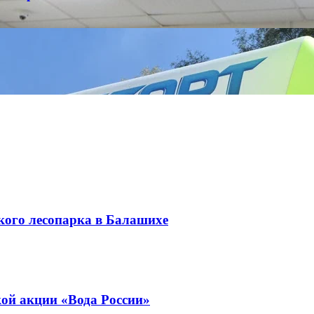
кого лесопарка в Балашихе
ой акции «Вода России»