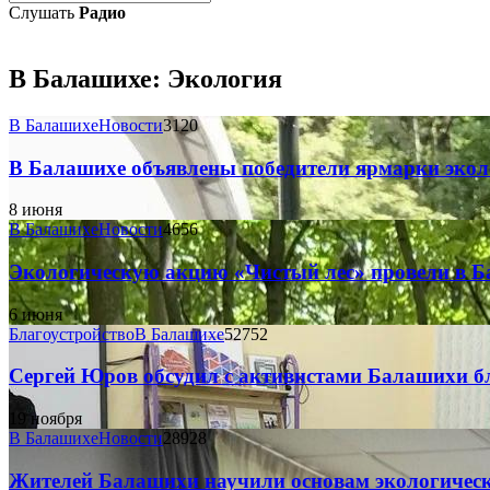
Слушать
Радио
В Балашихе:
Экология
В Балашихе
Новости
3120
В Балашихе объявлены победители ярмарки экол
8 июня
В Балашихе
Новости
4656
Экологическую акцию «Чистый лес» провели в 
6 июня
Благоустройство
В Балашихе
52752
Сергей Юров обсудил с активистами Балашихи бл
19 ноября
В Балашихе
Новости
28928
Жителей Балашихи научили основам экологическ