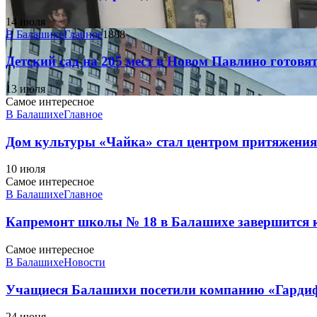
14 июля
В Балашихе
Главное
1888
Детский сад на 205 мест в Новом Павлино готовя
13 июля
Самое интересное
В Балашихе
Главное
Дом культуры «Чайка» стал центром притяжения д
10 июля
Самое интересное
В Балашихе
Главное
Капремонт школы № 18 в Балашихе завершится к
Самое интересное
В Балашихе
Новости
Учащиеся Балашихи посетили компанию «Гарди
24 июня