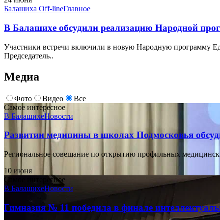
Балашиха Off-line
Главное
В Балашихе обсудили реализацию Народной прог
Участники встречи включили в новую Народную программу Ед
Председатель..
Медиа
Фото
Видео
Все
Самое интересное
В Балашихе
Новости
Развитии медицины в школах Подмосковья обсуд
Региональное совещание по открытию профильных медицинских
10 июня
Самое интересное
В Балашихе
Новости
Гимназия № 11 победила в финале интеллектуал