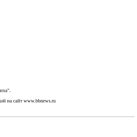
иха".
кой на сайт www.bbnews.ru