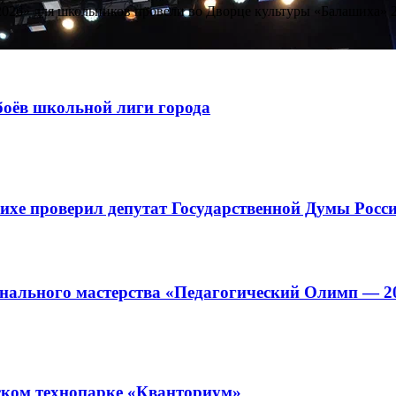
2026» для школьников провели во Дворце культуры «Балашиха» 2
боёв школьной лиги города
ихе проверил депутат Государственной Думы Росс
онального мастерства «Педагогический Олимп — 2
ском технопарке «Кванториум»