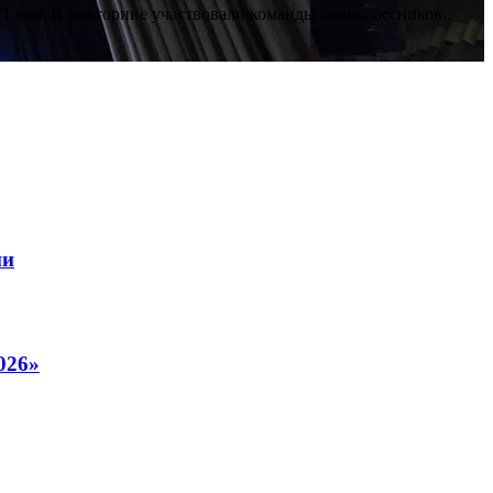
1 мая. В викторине участвовали команды семиклассников..
ии
026»