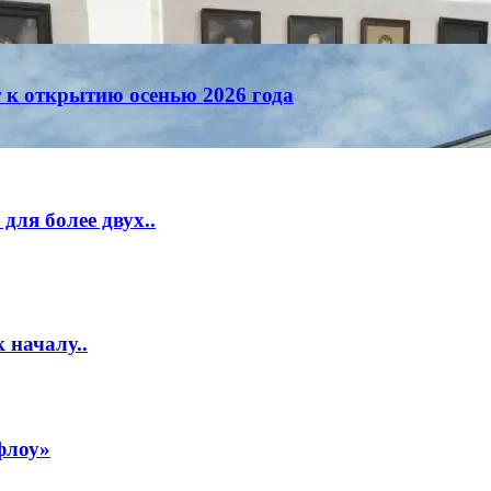
т к открытию осенью 2026 года
ля более двух..
 началу..
флоу»