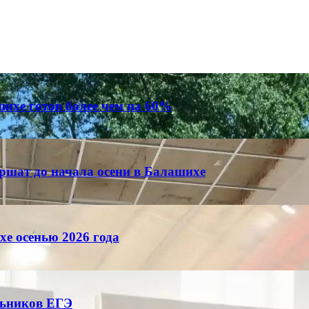
ихе готов более чем на 60%
ершат до начала осени в Балашихе
е осенью 2026 года
льников ЕГЭ