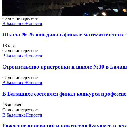
Финал третьего сезона интеллектуальной игры «Культпросвет-
21 мая
Самое интересное
В Балашихе
Новости
Школа № 26 победила в финале математических 
18 мая
Самое интересное
В Балашихе
Новости
Строительство пристройки к школе №30 в Балаш
Самое интересное
В Балашихе
Новости
В Балашихе состоялся финал конкурса професси
25 апреля
Самое интересное
В Балашихе
Новости
Рождение инноваций и инженеров будущего в дет