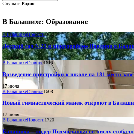
Слушать
Радио
В Балашихе:
Образование
В Балашихе
Новости
1656
Детский сад №21 в микрорайоне Павлино в Балаш
20 июля
В Балашихе
Главное
1616
Возведение пристройки к школе на 181 место зав
17 июля
В Балашихе
Главное
1608
Новый гимнастический манеж откроют в Балаших
17 июля
В Балашихе
Новости
1720
Балашиха – лидер Подмосковья по числу стобал