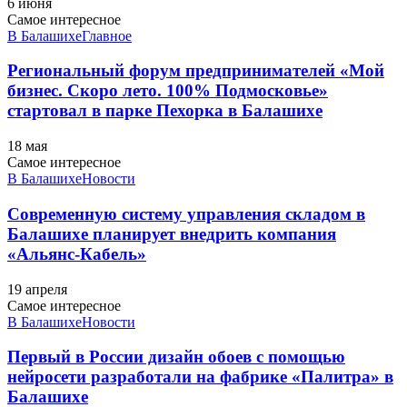
6 июня
Самое интересное
В Балашихе
Главное
Региональный форум предпринимателей «Мой
бизнес. Скоро лето. 100% Подмосковье»
стартовал в парке Пехорка в Балашихе
18 мая
Самое интересное
В Балашихе
Новости
Современную систему управления складом в
Балашихе планирует внедрить компания
«Альянс-Кабель»
19 апреля
Самое интересное
В Балашихе
Новости
Первый в России дизайн обоев с помощью
нейросети разработали на фабрике «Палитра» в
Балашихе