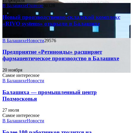
17 февраля
В Балашихе
Главное
30328
Новый производственно-складской комплекс
«RIVO systems» открыли в Балашихе
21 ноября
В Балашихе
Новости
29576
Предприятие «Ретиноиды» расширяет
фармацевтическое производство в Балашихе
20 ноября
Самое интересное
В Балашихе
Новости
Балашиха — промышленный центр
Подмосковья
27 июля
Самое интересное
В Балашихе
Новости
Более 100 работников трудится на