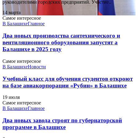
руководителями городских предприятий. Участие..
14 марта
Самое интересное
В Балашихе
Главное
Два новых производства сантехнического и
вентиляционного оборудования запустят а
Балашихе в 2025 году
Самое интересное
В Балашихе
Новости
Учебный класс для обучения студентов откроют
на базе авиакорпорации «Рубин» в Балашихе
19 июля
Самое интересное
В Балашихе
Главное
Два новых завода строят по губернаторской
программе в Балашихе