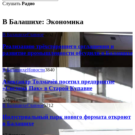
Слушать
Радио
В Балашихе:
Экономика
В Балашихе
Главное
2952
Реализацию трёхстороннего соглашения и
развитие промышленности обсудили в Балашихе
13 марта
В Балашихе
Новости
3840
Александр Толмачёв посетил предприятие
«Система Пак» в Старой Купавне
5 марта
В Балашихе
Главное
5712
Индустриальный парк нового формата откроют
в Балашихе