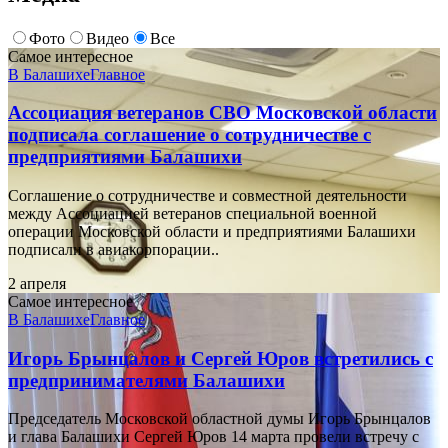
Фото
Видео
Все
Самое интересное
В Балашихе
Главное
Ассоциация ветеранов СВО Московской области
подписала соглашение о сотрудничестве с
предприятиями Балашихи
Соглашение о сотрудничестве и совместной деятельности
между Ассоциацией ветеранов специальной военной
операции Московской области и предприятиями Балашихи
подписали в авиакорпорации..
2 апреля
Самое интересное
В Балашихе
Главное
Игорь Брынцалов и Сергей Юров встретились с
предпринимателями Балашихи
Председатель Московской областной думы Игорь Брынцалов
и глава Балашихи Сергей Юров 14 марта провели встречу с