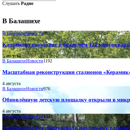
Слушать
Радио
В Балашихе
В Балашихе
Новости
808
Капремонт выполнят в более чем 120 многоквар
5 августа
В Балашихе
Новости
1192
Масштабная реконструкция стадионов «Керамик»
4 августа
В Балашихе
Новости
976
Обновлённую детскую площадку открыли в микр
4 августа
В Балашихе
Новости
1344
Электричеством оборудовали раздевалку у спор