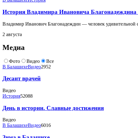
История Владимира Ивановича Благонадеждина 
Владимир Иванович Благонадеждин — человек удивительной су
2 августа
Медиа
Фото
Видео
Все
В Балашихе
Видео
2952
Десант врачей
Видео
История
52088
День в истории. Славные достижения
Видео
В Балашихе
Видео
6016
Зима в Балашихе