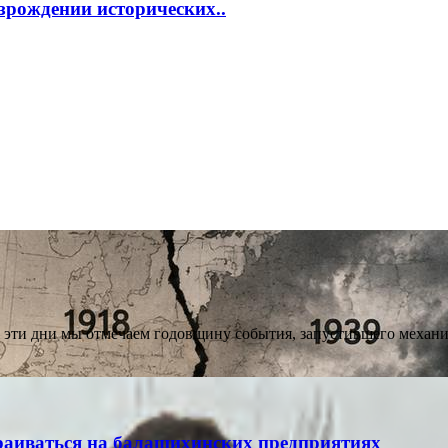
зрождении исторических..
 В эти дни мы отмечаем годовщину события, запустившего мех
раиваться на балашихинских предприятиях