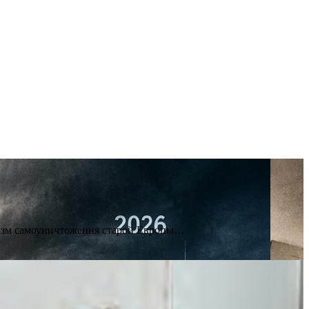
анизм самоуничтожения старой Европы…