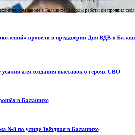
ханическом заводе в Балашихе. За годы работы он проявил себя
поколений» провели в преддверии Дня ВДВ в Бала
 усилия для создания выставок о героях СВО
рошёл в Балашихе
ма №8 по улице Звёздная в Балашихе