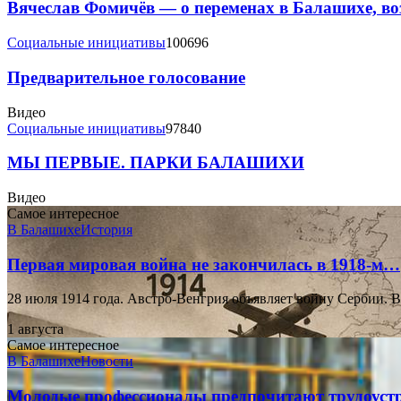
Вячеслав Фомичёв — о переменах в Балашихе, во
Социальные инициативы
100696
Предварительное голосование
Видео
Социальные инициативы
97840
МЫ ПЕРВЫЕ. ПАРКИ БАЛАШИХИ
Видео
Самое интересное
В Балашихе
История
Первая мировая война не закончилась в 1918-м…
28 июля 1914 года. Австро-Венгрия объявляет войну Сербии.
1 августа
Самое интересное
В Балашихе
Новости
Молодые профессионалы предпочитают трудоуст