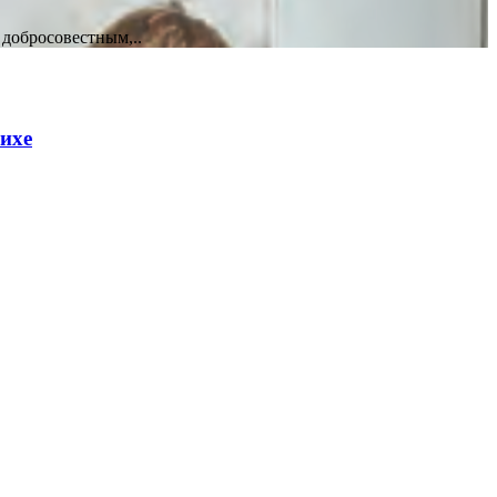
 добросовестным,..
шихе