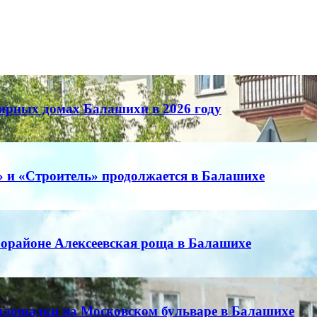
тирных домах Балашихи в 2026 году
 и «Строитель» продолжается в Балашихе
орайоне Алексеевская роща в Балашихе
тплощадки на Московском бульваре в Балашихе