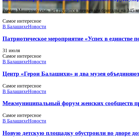
Роман Мищенко семь лет трудится звеньевым бригады на 345 ме
Самое интересное
В Балашихе
Новости
Патриотическое мероприятие «Успех в единстве 
31 июля
Самое интересное
В Балашихе
Новости
Центр «Герои Балашихи» и два музея объединяют
Самое интересное
В Балашихе
Новости
Межмуниципальный форум женских сообществ п
Самое интересное
В Балашихе
Новости
Новую детскую площадку обустроили во дворе до