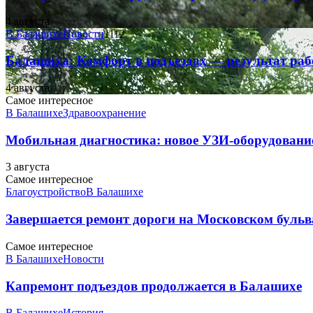
4 августа
В Балашихе
Новости
1112
Балашиха: Комфорт в подъездах — результат 
4 августа
Самое интересное
В Балашихе
Здравоохранение
Мобильная диагностика: новое УЗИ-оборудование
3 августа
Самое интересное
Благоустройство
В Балашихе
Завершается ремонт дороги на Московском бульв
Самое интересное
В Балашихе
Новости
Капремонт подъездов продолжается в Балашихе
В Балашихе
История