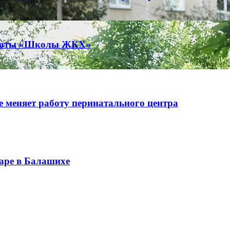
работы «Школы ЖКХ»
 меняет работу перинатального центра
аре в Балашихе