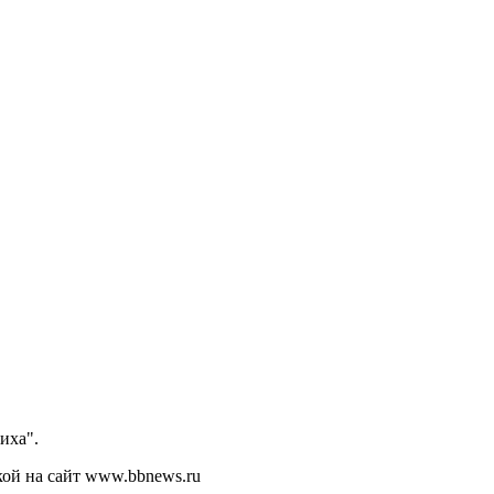
иха".
кой на сайт www.bbnews.ru