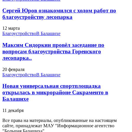
Сергей Юров ознакомился с ходом работ по
благоустройству лесопарка
12 марта
Благоустройство
В Балашихе
Максим Сидоркин провёл заседание по
вопросам благоустройства Горенского
лесопарка..
20 февраля
Благоустройство
В Балашихе
Новая универсальная спортплощадка
открылась в микрорайоне Сакраменто в
Балашихе
11 декабря
Все права на материалы, опубликованные на настоящем
сайте, принадлежат МАУ "Информационное агентство
"Большая Балашиха".