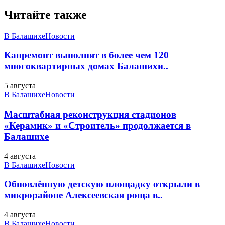
Читайте также
В Балашихе
Новости
Капремонт выполнят в более чем 120
многоквартирных домах Балашихи..
5 августа
В Балашихе
Новости
Масштабная реконструкция стадионов
«Керамик» и «Строитель» продолжается в
Балашихе
4 августа
В Балашихе
Новости
Обновлённую детскую площадку открыли в
микрорайоне Алексеевская роща в..
4 августа
В Балашихе
Новости