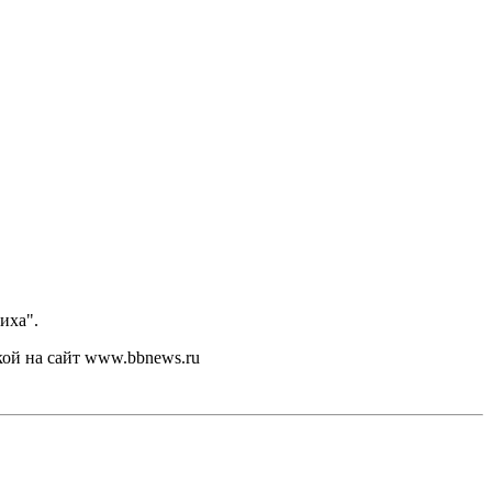
иха".
кой на сайт www.bbnews.ru