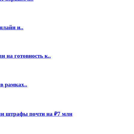
нлайн и..
 на готовность к..
в рамках..
и штрафы почти на ₽7 млн