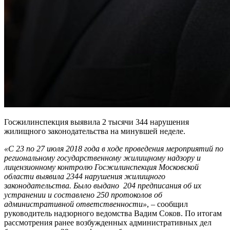
Госжилинспекция выявила 2 тысячи 344 нарушения
жилищного законодательства на минувшей неделе.
«С 23 по 27 июля 2018 года в ходе проведения мероприятий по
региональному государственному жилищному надзору и
лицензионному контролю Госжилинспекция Московской
области выявила 2344 нарушения жилищного
законодательства. Было выдано 204 предписания об их
устранении и составлено 250 протоколов об
административной ответственности»
, – сообщил
руководитель надзорного ведомства Вадим Соков. По итогам
рассмотрения ранее возбужденных административных дел