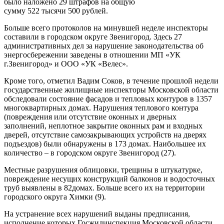
было наложено 29 штрафов на общую
сумму 522 тысячи 500 рублей.
Больше всего протоколов на минувшей неделе инспекторы
составили в городском округе Звенигород. Здесь 27
административных дел за нарушение законодательства об
энергосбережении заведены в отношении МП «УК
г.Звенигород» и ООО «УК «Велес».
Кроме того, отметил Вадим Соков, в течение прошлой недели
государственные жилищные инспекторы Московской области
обследовали состояние фасадов и тепловых контуров в 1357
многоквартирных домах. Нарушения теплового контура
(повреждения или отсутствие оконных и дверных
заполнений, неплотное закрытие оконных рам и входных
дверей, отсутствие самозакрывающих устройств на дверях
подъездов) были обнаружены в 173 домах. Наибольшее их
количество – в городском округе Звенигород (27).
Местные разрушения облицовки, трещины в штукатурке,
повреждение несущих конструкций балконов и водосточных
труб выявлены в 82домах. Больше всего их на территории
городского округа Химки (9).
На устранение всех нарушений выданы предписания,
исполнение которых Госжилинспекция Московской области