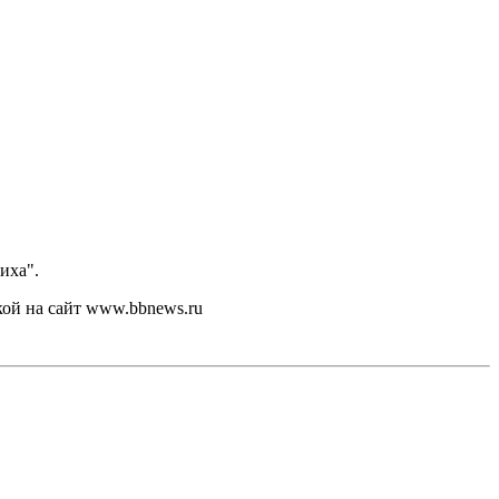
иха".
кой на сайт www.bbnews.ru