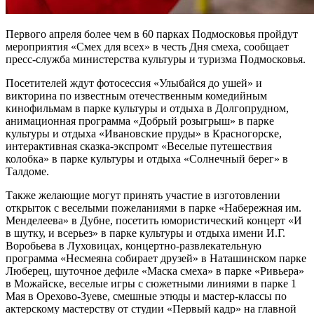
Первого апреля более чем в 60 парках Подмосковья пройдут
мероприятия «Смех для всех» в честь Дня смеха, сообщает
пресс-служба министерства культуры и туризма Подмосковья.
Посетителей ждут фотосессия «Улыбайся до ушей» и
викторина по известным отечественным комедийным
кинофильмам в парке культуры и отдыха в Долгопрудном,
анимационная программа «Добрый розыгрыш» в парке
культуры и отдыха «Ивановские пруды» в Красногорске,
интерактивная сказка-экспромт «Веселые путешествия
колобка» в парке культуры и отдыха «Солнечный берег» в
Талдоме.
Также желающие могут принять участие в изготовлении
открыток с веселыми пожеланиями в парке «Набережная им.
Менделеева» в Дубне, посетить юмористический концерт «И
в шутку, и всерьез» в парке культуры и отдыха имени И.Г.
Воробьева в Луховицах, концертно-развлекательную
программа «Несмеяна собирает друзей» в Наташинском парке
Люберец, шуточное дефиле «Маска смеха» в парке «Ривьера»
в Можайске, веселые игры с сюжетными линиями в парке 1
Мая в Орехово-Зуеве, смешные этюды и мастер-классы по
актерскому мастерству от студии «Первый кадр» на главной