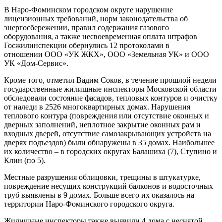
В Наро-Фоминском городском округе нарушение
лицензионных требований, норм законодательства об
энергосбережении, правил содержания газового
оборудования, а также несвоевременная оплата штрафов
Госжилинспекции обернулись 12 протоколами в
отношении ООО «УК ЖКХ», ООО «Земельная УК» и ООО
УК «Дом-Сервис».
Кроме того, отметил Вадим Соков, в течение прошлой недели
государственные жилищные инспекторы Московской области
обследовали состояние фасадов, тепловых контуров и очистку
от наледи в 2526 многоквартирных домах. Нарушения
теплового контура (повреждения или отсутствие оконных и
дверных заполнений, неплотное закрытие оконных рам и
входных дверей, отсутствие самозакрывающих устройств на
дверях подъездов) были обнаружены в 35 домах. Наибольшее
их количество – в городских округах Балашиха (7), Ступино и
Клин (по 5).
Местные разрушения облицовки, трещины в штукатурке,
повреждение несущих конструкций балконов и водосточных
труб выявлены в 9 домах. Больше всего их оказалось на
территории Наро-Фоминского городского округа.
Жилищные инспекторы также выявили 4 дома с неснятой