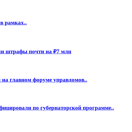
в рамках..
и штрафы почти на ₽7 млн
 на главном форуме управдомов..
фицировали по губернаторской программе..