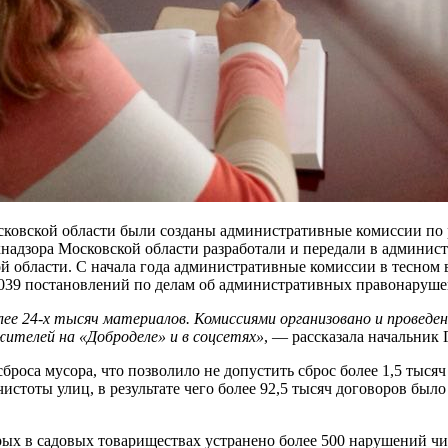
ковской области были созданы административные комиссии по ра
адзора Московской области разработали и передали в админис
ой области. С начала года административные комиссии в тесно
 039 постановлений по делам об административных правонаруше
олее 24-х тысяч материалов. Комиссиями организовано и проведе
жителей на «Доброделе» и в соцсетях»
, — рассказала начальник
броса мусора, что позволило не допустить сброс более 1,5 тыся
чистоты улиц, в результате чего более 92,5 тысяч договоров бы
рых в садовых товариществах устранено более 500 нарушений чи