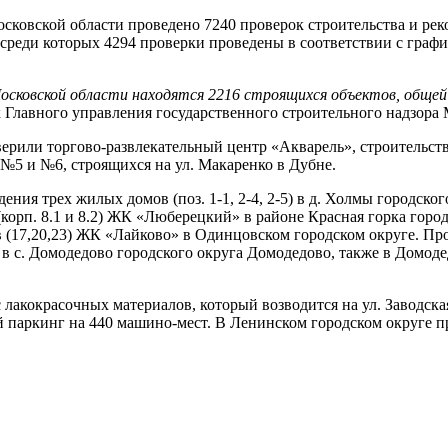
сковской области проведено 7240 проверок строительства и рек
 среди которых 4294 проверки проведены в соответствии с гра
сковской области находятся 2216 строящихся объектов, общей 
Главного управления государственного строительного надзора 
верили торгово-развлекательный центр «Акварель», строительст
 №5 и №6, строящихся на ул. Макаренко в Дубне.
ния трех жилых домов (поз. 1-1, 2-4, 2-5) в д. Холмы городско
орп. 8.1 и 8.2) ЖК «Люберецкий» в районе Красная горка город
ов (17,20,23) ЖК «Лайково» в Одинцовском городском округе. Пр
 с. Домодедово городского округа Домодедово, также в Домодедо
лакокрасочных материалов, который возводится на ул. Заводска
й паркинг на 440 машино-мест. В Ленинском городском округе п