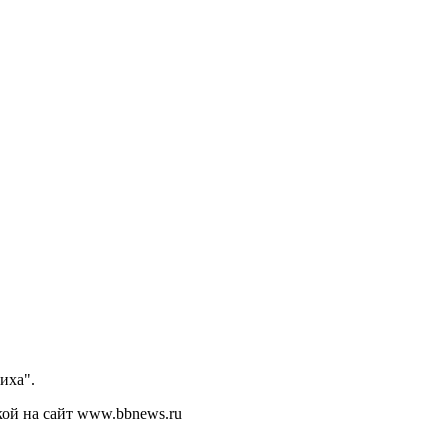
иха".
кой на сайт www.bbnews.ru