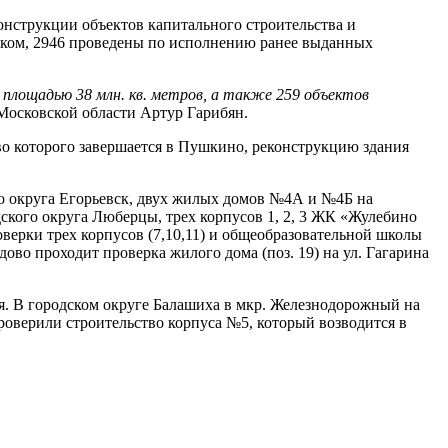
онструкции объектов капитального строительства и
фиком, 2946 проведены по исполнению ранее выданных
площадью 38 млн. кв. метров, а также 259 объектов
Московской области Артур Гарибян.
во которого завершается в Пушкино, реконструкцию здания
го округа Егорьевск, двух жилых домов №4А и №4Б на
ского округа Люберцы, трех корпусов 1, 2, 3 ЖК «Жулебино
оверки трех корпусов (7,10,11) и общеобразовательной школы
во проходит проверка жилого дома (поз. 19) на ул. Гагарина
я. В городском округе Балашиха в мкр. Железнодорожный на
роверили строительство корпуса №5, который возводится в