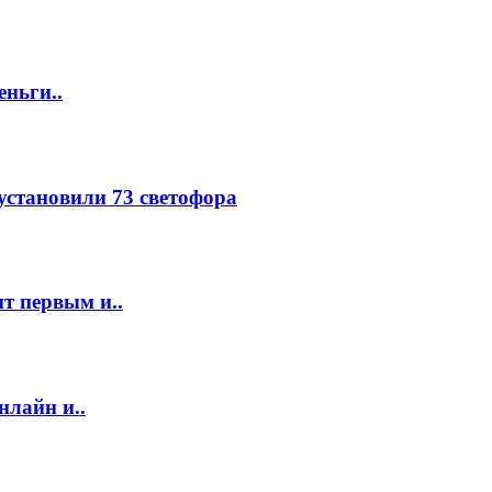
еньги..
 установили 73 светофора
т первым и..
нлайн и..