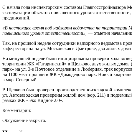
С начала года инспекторским составом Главгосстройнадзора Мо
эксплуатации объектов повышенного уровня ответственности,
предписаний.
«В настоящее время под надзором ведомства на территории Мо
повышенного уровня ответственности»,
— отметил начальник 
Так, на прошлой неделе сотрудники надзорного ведомства про
кафе-ресторана на ул. Московская в Дмитрове, два жилых дома
На минувшей неделе были инициированы проверки хода возведе
территории ЖК «Гагаринский» в Щелково, двух жилых домов (к
парк» на ул. 3-е Почтовое отделение в Люберцах, трех корпус
на 1100 мест прошли в ЖК «Домодедово парк. Новый квартал» в
в мкр. Северный.
В Щелково был проверен производственно-складской комплекс 
ул. Автозаводская проверены жилой дом (кор. 211) и подземны
рамках ЖК «Эко Видное 2.0».
Комментарии:
Обсуждение закрыто.