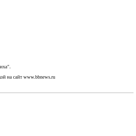
иха".
кой на сайт www.bbnews.ru