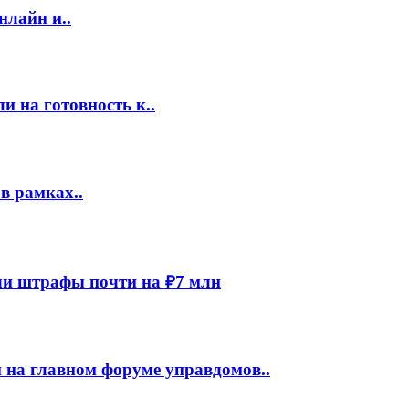
нлайн и..
 на готовность к..
в рамках..
и штрафы почти на ₽7 млн
 на главном форуме управдомов..