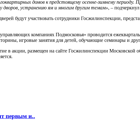
гоквартирных домов к предстоящему осенне-зимнему периоду. 
у дворов, устранению ям и многим другим темам»
, – подчеркну
дверей будут участвовать сотрудники Госжилинспекции, предст
в управляющих компаниях Подмосковья» проводится ежекварталь
кторины, игровые занятия для детей, обучающие семинары и дру
 в акции, размещен на сайте Госжилинспекции Московской обла
яется.
т первым и..