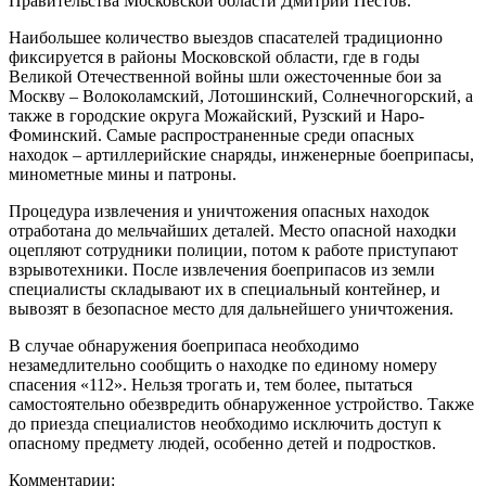
Правительства Московской области Дмитрий Пестов.
Наибольшее количество выездов спасателей традиционно
фиксируется в районы Московской области, где в годы
Великой Отечественной войны шли ожесточенные бои за
Москву – Волоколамский, Лотошинский, Солнечногорский, а
также в городские округа Можайский, Рузский и Наро-
Фоминский. Самые распространенные среди опасных
находок – артиллерийские снаряды, инженерные боеприпасы,
минометные мины и патроны.
Процедура извлечения и уничтожения опасных находок
отработана до мельчайших деталей. Место опасной находки
оцепляют сотрудники полиции, потом к работе приступают
взрывотехники. После извлечения боеприпасов из земли
специалисты складывают их в специальный контейнер, и
вывозят в безопасное место для дальнейшего уничтожения.
В случае обнаружения боеприпаса необходимо
незамедлительно сообщить о находке по единому номеру
спасения «112». Нельзя трогать и, тем более, пытаться
самостоятельно обезвредить обнаруженное устройство. Также
до приезда специалистов необходимо исключить доступ к
опасному предмету людей, особенно детей и подростков.
Комментарии: