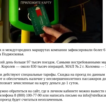
х и междугородних маршрутах компании зафиксировали более 6 
а Подмосковья.
дний день больше 97 тысяч поездок. Самыми востребованными ма
. Королев — около 830 тысяч операций, МАП № 2 г. Коломна — 
ти действуют специальные тарифы. Скидка на проезд по данным 
рт и обеспечивать наличие у несовершеннолетних пассажиров д
ознает зачисленные на карту деньги до 1 суток.
ужно обратиться на сайт, где в личном кабинете можно вывести к
лефона 8 (800) 100-77-90 или написать письмо на info@strelkacar
, проезд будет считаться неоплаченным.