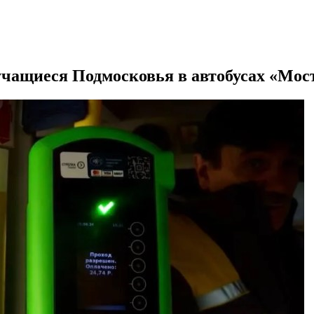
учащиеся Подмосковья в автобусах «Мос