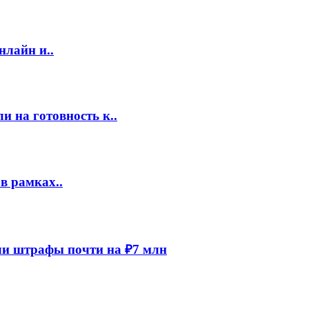
нлайн и..
 на готовность к..
в рамках..
и штрафы почти на ₽7 млн