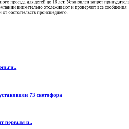
ого проезда для детей до 16 лет. Установлен запрет принудител
омпании внимательно отслеживают и проверяют все сообщения, 
 от обстоятельств происшедшего.
еньги..
 установили 73 светофора
т первым и..