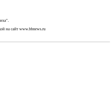
иха".
кой на сайт www.bbnews.ru