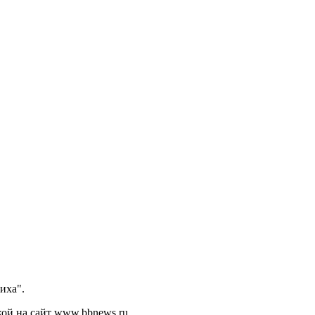
иха".
кой на сайт www.bbnews.ru