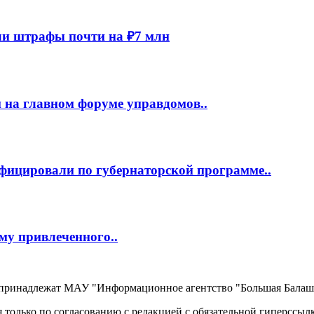
и штрафы почти на ₽7 млн
 на главном форуме управдомов..
фицировали по губернаторской программе..
му привлеченного..
, принадлежат МАУ "Информационное агентство "Большая Балаш
 только по согласованию с редакцией с обязательной гиперссыл