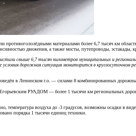
ли противогололёдными материалами более 6,7 тысяч км областн
нсивностью движения, а также мосты, путепроводы, эстакады, к
чистили свыше 6,7 тысяч километров муниципальных и регионал
ые условия дорожная ситуация мониторится в круглосуточном р
оведён в Ленинском г.о. — силами 8 комбинированных дорожны
Егорьевским РУАДОМ — более 1 тысячи км региональных дорог в
о, температура воздуха до -3 градусов, возможны осадки в виде
овано порядка 1 тысячи единиц техники.