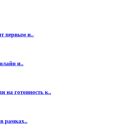
т первым и..
нлайн и..
 на готовность к..
в рамках..