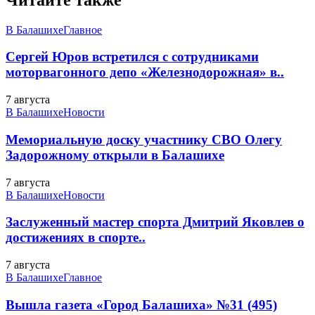
В Балашихе
Главное
Сергей Юров встретился с сотрудниками
моторвагонного депо «Железнодорожная» в..
7 августа
В Балашихе
Новости
Мемориальную доску участнику СВО Олегу
Задорожному открыли в Балашихе
7 августа
В Балашихе
Новости
Заслуженный мастер спорта Дмитрий Яковлев о
достижениях в спорте..
7 августа
В Балашихе
Главное
Вышла газета «Город Балашиха» №31 (495)