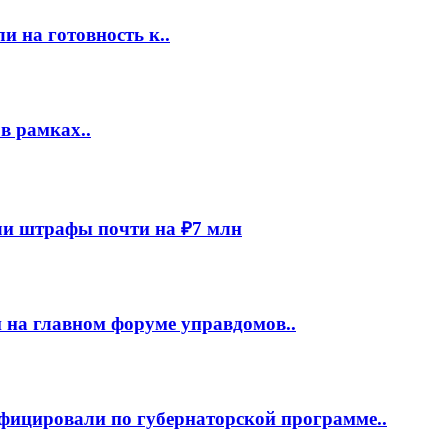
 на готовность к..
в рамках..
и штрафы почти на ₽7 млн
 на главном форуме управдомов..
фицировали по губернаторской программе..