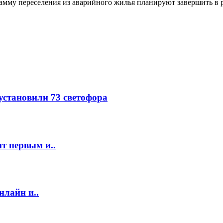
амму переселения из аварийного жилья планируют завершить в р
 установили 73 светофора
т первым и..
нлайн и..