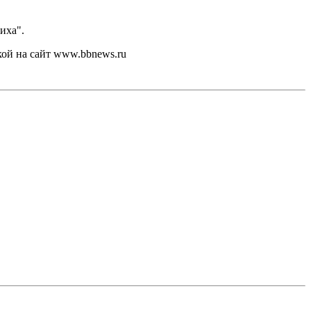
иха".
кой на сайт www.bbnews.ru