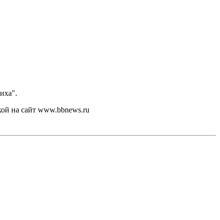
иха".
кой на сайт www.bbnews.ru