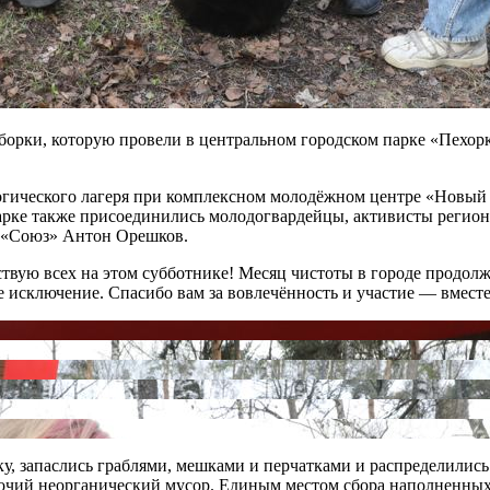
орки, которую провели в центральном городском парке «Пехорка
огического лагеря при комплексном молодёжном центре «Новый 
в парке также присоединились молодогвардейцы, активисты реги
а «Союз» Антон Орешков.
твую всех на этом субботнике! Месяц чистоты в городе продол
е исключение. Спасибо вам за вовлечённость и участие — вмес
дку, запаслись граблями, мешками и перчатками и распределили
прочий неорганический мусор. Единым местом сбора наполненны