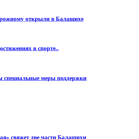
орожному открыли в Балашихе
стижениях в спорте..
ы специальные меры поддержки
ая» свяжет две части Балашихи