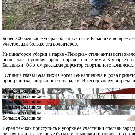
Более 300 мешков мусора собрали жители Балашихи во время уб
участвовали больше ста волонтёров.
Инициатором уборки в парке «Пехорка» стали активисты экол
по два часа, приводя город в порядок после зимы. К уборке 
Балашихи. Об этом рассказал директор спортивного комплекс
«От лица главы Балашихи Сергея Геннадиевича Юрова приветс
пространства, спортивные площадки. И сегодняшняя встреча н
Большая Балашиха
Большая Балашиха
Большая Балашиха
Большая Балашиха
Большая Балашиха
Большая Балашиха
Перед тем как приступить к уборке её участники сделали заря
листву, но и пластиковые бутылки, упаковки от продуктов и 