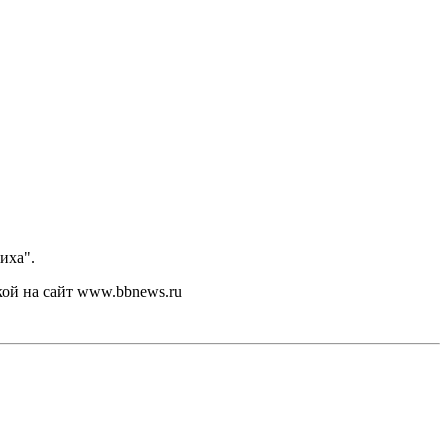
иха".
кой на сайт www.bbnews.ru