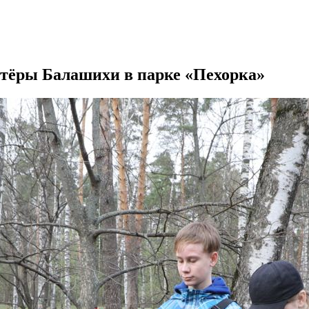
нтёры Балашихи в парке «Пехорка»