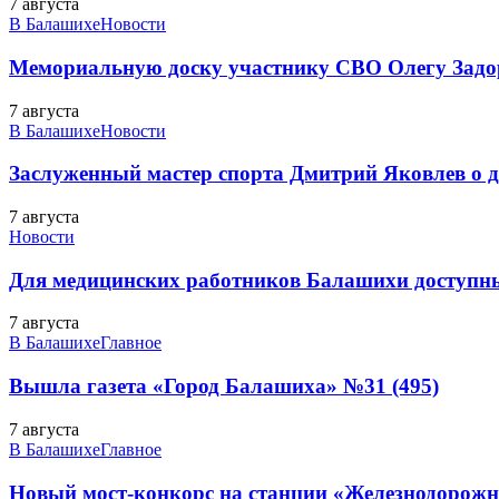
7 августа
В Балашихе
Новости
Мемориальную доску участнику СВО Олегу Зад
7 августа
В Балашихе
Новости
Заслуженный мастер спорта Дмитрий Яковлев о до
7 августа
Новости
Для медицинских работников Балашихи доступн
7 августа
В Балашихе
Главное
Вышла газета «Город Балашиха» №31 (495)
7 августа
В Балашихе
Главное
Новый мост-конкорс на станции «Железнодорожн