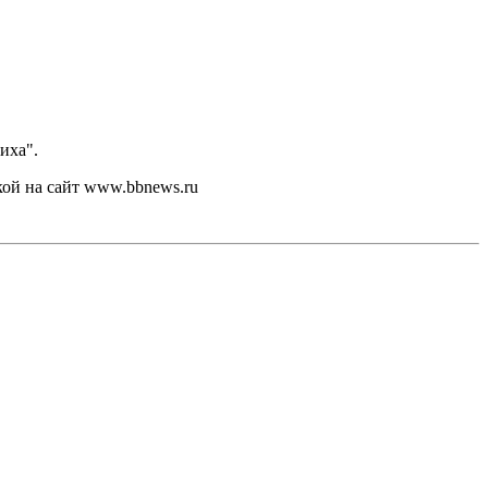
иха".
кой на сайт www.bbnews.ru