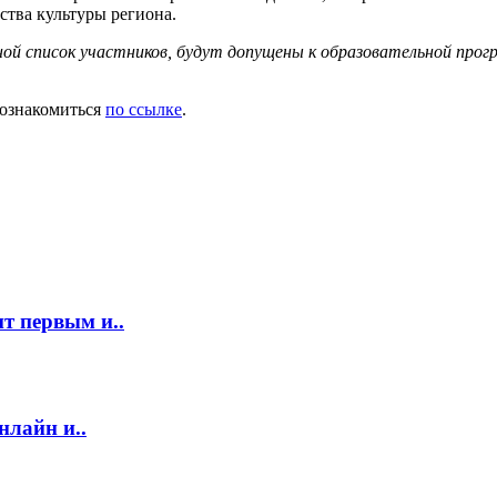
ства культуры региона.
овной список участников, будут допущены к образовательной пр
 ознакомиться
по ссылке
.
т первым и..
нлайн и..