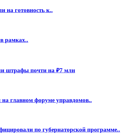
 на готовность к..
в рамках..
и штрафы почти на ₽7 млн
 на главном форуме управдомов..
фицировали по губернаторской программе..