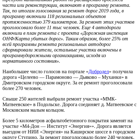
части или реконструкции, включают в программу ремонта.
Так, по итогам голосования за ремонт дорог 2019 года, в
программу включили 118 региональных объектов
протяженностью 379 километров. За ремонт этих участков
проголосовало более 11 тыс человек. Еще 4 автодороги
включили в план ремонта с проекта «Дорожная инспекция
ОНФ/Карта убитых дорог». Таким образом, более 25% от
всей программы ремонта региональных автодорог
сформировали жители, остальные участки включены в
программудорожными организациями, исходя из
нормативного состояния».
Наибольшее число голосов на портале «
Добродел
» получила
дорога «Целеево — Парамоново — Дьяково – Муханки» в
Дмитровском городском округе. За ее ремонт проголосовали
более 270 человек.
Свыше 250 жителей выбрали ремонт участка «ММК-
Матвеевское» в Подольске. Дорога соединяет д. Матвеевское с
Московским малым кольцом.
Более 5 километров асфальтобетонного покрытия заменят на
участке «М4-Дон — Институт «Энергия»». Дорога является
выездом от НИИ «Энергия» на Каширское шоссе в городском
округе Ступино. За ремонт проголосовало более 240 человек.