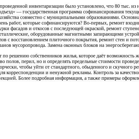
 проведенной инвентаризации было установлено, что 80 тыс. из 
подъезд» — государственная программа софинансирования теку
зяйства совместно с муниципальными образованиями. Основная 
чень работ, которые софинансируются? Во-первых, ремонт входн
атурки фасадов и откосов с последующей окраской, ремонт ступен
 металлические, оборудованные магнитными запирающими устро
лов с восстановлением плиточного покрытия, ремонт стен и пот
панов мусоропровода. Замена оконных блоков на энергосберега
 по решению собственников жилья, которое даёт возможность жи
тво полов, перил, но и определять предельные стоимости прове
орчески, чтобы уйти от стандартного, обыденного и скучного ре
ля корреспонденции и ненужной рекламы. Контроль за качеством
екцией. Более подробная информация, а также примеры оформл