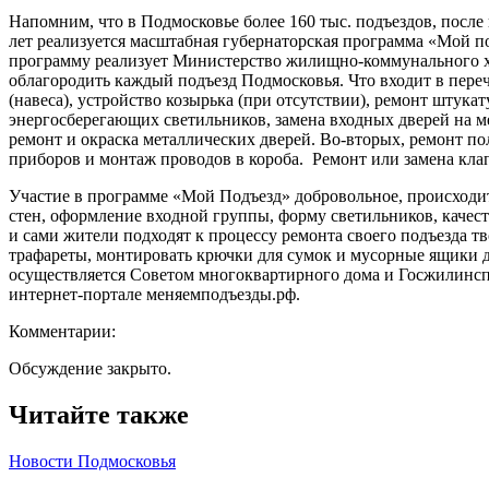
Напомним, что в Подмосковье более 160 тыс. подъездов, после
лет реализуется масштабная губернаторская программа «Мой 
программу реализует Министерство жилищно-коммунального хо
облагородить каждый подъезд Подмосковья. Что входит в пере
(навеса), устройство козырька (при отсутствии), ремонт штук
энергосберегающих светильников, замена входных дверей на
ремонт и окраска металлических дверей. Во-вторых, ремонт по
приборов и монтаж проводов в короба. Ремонт или замена кла
Участие в программе «Мой Подъезд» добровольное, происходит
стен, оформление входной группы, форму светильников, качес
и сами жители подходят к процессу ремонта своего подъезда тв
трафареты, монтировать крючки для сумок и мусорные ящики д
осуществляется Советом многоквартирного дома и Госжилинсп
интернет-портале меняемподъезды.рф.
Комментарии:
Обсуждение закрыто.
Читайте также
Новости Подмосковья