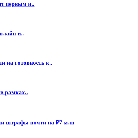
т первым и..
нлайн и..
 на готовность к..
в рамках..
и штрафы почти на ₽7 млн