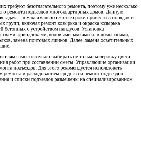
них требуют безотлагательного ремонта, поэтому уже несколько
щего ремонта подъездов многоквартирных домов. Данную
задача – в максимально сжатые сроки привести в порядок и
ых групп, включая ремонт козырька и окраска козырька
ей бетонных с устройством пандусов. Установка
йствами, доводчиками, кодовыми замками или домофонами,
олков, замена почтовых ящиков. Далее, замена осветительных
ющие.
телям самостоятельно выбирать не только колеровку цвета
дения работ при составлении сметы. Управляющие организации
монта подъездов. Для этого рекомендуется использовать
 ремонта и расходованием средств на ремонт подъездов
ения и списки подъездов размещены на специализированном