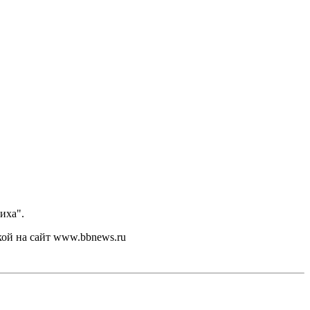
иха".
кой на сайт www.bbnews.ru