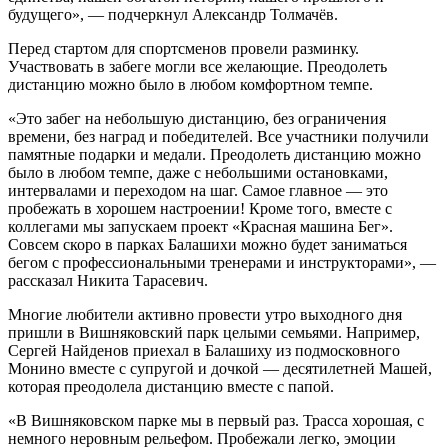
будущего», — подчеркнул Александр Толмачёв.
Перед стартом для спортсменов провели разминку.
Участвовать в забеге могли все желающие. Преодолеть
дистанцию можно было в любом комфортном темпе.
«Это забег на небольшую дистанцию, без ограничения
времени, без наград и победителей. Все участники получили
памятные подарки и медали. Преодолеть дистанцию можно
было в любом темпе, даже с небольшими остановками,
интервалами и переходом на шаг. Самое главное — это
пробежать в хорошем настроении! Кроме того, вместе с
коллегами мы запускаем проект «Красная машина Бег».
Совсем скоро в парках Балашихи можно будет заниматься
бегом с профессиональными тренерами и инструкторами», —
рассказал Никита Тарасевич.
Многие любители активно провести утро выходного дня
пришли в Вишняковский парк целыми семьями. Например,
Сергей Найденов приехал в Балашиху из подмосковного
Монино вместе с супругой и дочкой — десятилетней Машей,
которая преодолела дистанцию вместе с папой.
«В Вишняковском парке мы в первый раз. Трасса хорошая, с
немного неровным рельефом. Пробежали легко, эмоции