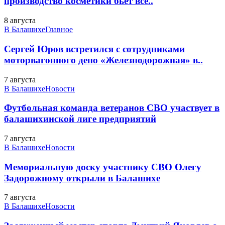
производство косметики бьет все..
8 августа
В Балашихе
Главное
Сергей Юров встретился с сотрудниками
моторвагонного депо «Железнодорожная» в..
7 августа
В Балашихе
Новости
Футбольная команда ветеранов СВО участвует в
балашихинской лиге предприятий
7 августа
В Балашихе
Новости
Мемориальную доску участнику СВО Олегу
Задорожному открыли в Балашихе
7 августа
В Балашихе
Новости