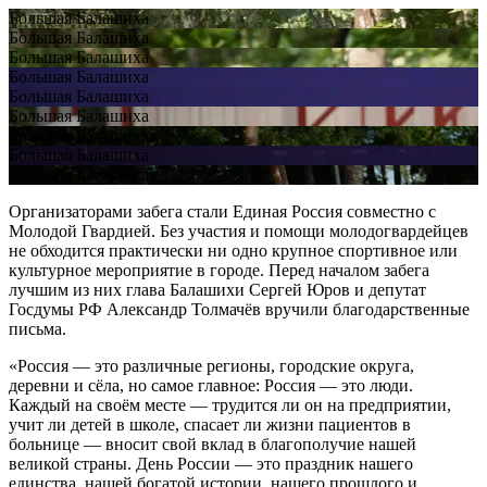
Большая Балашиха
Большая Балашиха
Большая Балашиха
Большая Балашиха
Большая Балашиха
Большая Балашиха
Большая Балашиха
Большая Балашиха
Большая Балашиха
Организаторами забега стали Единая Россия совместно с
Молодой Гвардией. Без участия и помощи молодогвардейцев
не обходится практически ни одно крупное спортивное или
культурное мероприятие в городе. Перед началом забега
лучшим из них глава Балашихи Сергей Юров и депутат
Госдумы РФ Александр Толмачёв вручили благодарственные
письма.
«Россия — это различные регионы, городские округа,
деревни и сёла, но самое главное: Россия — это люди.
Каждый на своём месте — трудится ли он на предприятии,
учит ли детей в школе, спасает ли жизни пациентов в
больнице — вносит свой вклад в благополучие нашей
великой страны. День России — это праздник нашего
единства, нашей богатой истории, нашего прошлого и