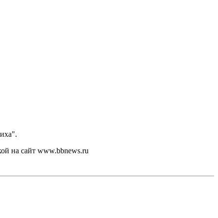
иха".
кой на сайт www.bbnews.ru