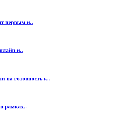
т первым и..
нлайн и..
 на готовность к..
в рамках..