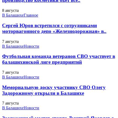
производство косметики бьет все..
8 августа
В Балашихе
Главное
Сергей Юров встретился с сотрудниками
моторвагонного депо «Железнодорожная» в..
7 августа
В Балашихе
Новости
Футбольная команда ветеранов СВО участвует в
балашихинской лиге предприятий
7 августа
В Балашихе
Новости
Мемориальную доску участнику СВО Олегу
Задорожному открыли в Балашихе
7 августа
В Балашихе
Новости