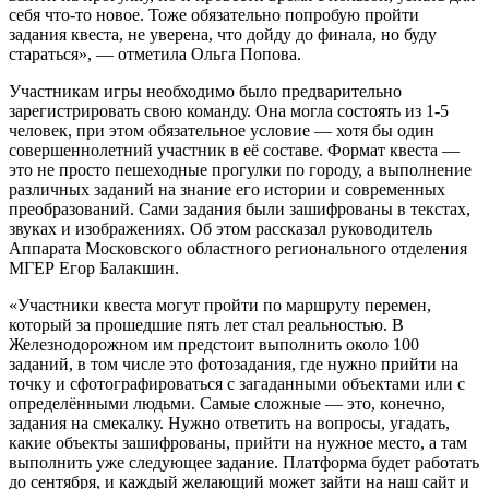
себя что-то новое. Тоже обязательно попробую пройти
задания квеста, не уверена, что дойду до финала, но буду
стараться», — отметила Ольга Попова.
Участникам игры необходимо было предварительно
зарегистрировать свою команду. Она могла состоять из 1-5
человек, при этом обязательное условие — хотя бы один
совершеннолетний участник в её составе. Формат квеста —
это не просто пешеходные прогулки по городу, а выполнение
различных заданий на знание его истории и современных
преобразований. Сами задания были зашифрованы в текстах,
звуках и изображениях. Об этом рассказал руководитель
Аппарата Московского областного регионального отделения
МГЕР Егор Балакшин.
«Участники квеста могут пройти по маршруту перемен,
который за прошедшие пять лет стал реальностью. В
Железнодорожном им предстоит выполнить около 100
заданий, в том числе это фотозадания, где нужно прийти на
точку и сфотографироваться с загаданными объектами или с
определёнными людьми. Самые сложные — это, конечно,
задания на смекалку. Нужно ответить на вопросы, угадать,
какие объекты зашифрованы, прийти на нужное место, а там
выполнить уже следующее задание. Платформа будет работать
до сентября, и каждый желающий может зайти на наш сайт и