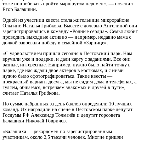
тоже попробовать пройти маршрутом перемен», — пояснил
Егор Балакшин.
Одной из участниц квеста стала жительница микрорайона
Ольгино Наталья Грибкова. Вместе с дочерью Ангелиной они
зарегистрировались в команду «Родные сердца». Семья любит
проводить выходные активно — например, недавно мама с
дочкой завоевали победу в семейной «Зарнице».
«С удовольствием пришли сегодня в Пестовский парк. Нам
вручили уже и подарки, и дали карту с заданиями. Все они
разные, интересные. Например, нужно было найти точку в
парке, где нас ждали двое актёров в костюмах, и с ними
нужно было сфотографироваться. Такие квесты —
прекрасный вариант досуга, мы не сидим дома в телефонах, а
гуляем, общаемся, встречаем знакомых и друзей в пути», —
считает Наталья Грибкова.
По сумме набранных за день баллов определили 10 лучших
команд. Их наградили на сцене в Пестовском парке депутат
Госдумы РФ Александр Толмачёв и депутат горсовета
Балашихи Николай Говричев.
«Балашиха — рекордсмен по зарегистрированным
участникам, около 2,5 тысячи человек. Многие пришли