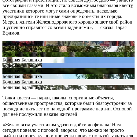
всё своими глазами. И это стало возможным благодаря квесту,
участники которого могут сами определить, насколько
преобразились те или иные знаковые объекты их города.
Уверен, жители Железнодорожного хорошо знают свой район
и успешно справятся со всеми заданиями», — сказал Тарас
Ефимов.
Большая Балашиха
Большая Балашиха
Большая Балашиха
Большая Балашиха
Большая Балашиха
Большая Балашиха
Большая Балашиха
Большая Балашиха
Большая Балашиха
Точки квеста — парки, школы, спортивные объекты,
общественные пространства, которые были благоустроены за
последние пять лет по народной программе партии. Основой
для неё послужили наказы жителей.
«Желаю всем участникам удачи и дойти до финала! Нам
сегодня повезло с погодой, здорово, что можно не просто
выйти на прогулку, но и провести время с пользой, узнать для