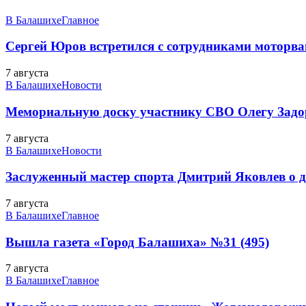
В Балашихе
Главное
Сергей Юров встретился с сотрудниками моторва
7 августа
В Балашихе
Новости
Мемориальную доску участнику СВО Олегу Зад
7 августа
В Балашихе
Новости
Заслуженный мастер спорта Дмитрий Яковлев о до
7 августа
В Балашихе
Главное
Вышла газета «Город Балашиха» №31 (495)
7 августа
В Балашихе
Главное