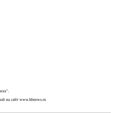
иха".
кой на сайт www.bbnews.ru