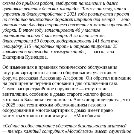
схемы до приёмки работ, выбирают наполнение и даже
цветовые решения детских площадок. Также отмечу, что в
управлении благоустройства с 2021 года реализуется проект
по созданию пешеходных дорожек шириной два метра — это
оптимально для двустороннего движения и механизированной
уборки. В этом году запланировали 46 участков
протяжённостью 4 километра. А за пять лет мы
благоустроили 59 дворов, модернизировали 141 детскую
площадку, 315 «народных троп» и отремонтировали 25
километров пешеходных коммуникаций», —
рассказала
Екатерина Кузнецова.
Об изменениях в правилах технического обслуживания
внутриквартирного газового оборудования участникам
форума рассказал Александр Агафонов. Он обратил внимание
на расширение перечня оснований для отключения газа.
Самое распространённое нарушение — отсутствие
вентиляции, особенно в домах старого жилого фонда,
которых в Балашихе очень много. Александр подчеркнул, что
с 2025 года техническим обслуживанием газового
оборудования в многоквартирных домах имеет право
заниматься только организация — «Мособлгаз».
«Сейчас особое внимание уделяется безопасности жителей
— теперь каждый сотрудник «Мособлгаза» имеет служебное