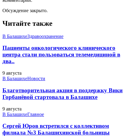
Комментарии:
Обсуждение закрыто.
Читайте также
В Балашихе
Здравоохранение
Пациенты онкологического клинического
центра стали пользоваться телемедициной в
два..
9 августа
В Балашихе
Новости
Благотворительная акция в поддержку Вики
Горбанёвой стартовала в Балашихе
9 августа
В Балашихе
Главное
Сергей Юров встретился с коллективом
филиала №3 Балашихинской больницы