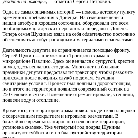
уходить на помощь»
, — отметил Сергей Петрович.
Одна из самых значимых историй — помощь детскому пункту
временного пребывания в Донецке. На семейные деньги
нашли автобус в хорошем состоянии, оборудовали его всем
необходимым для детских перевозок и передали в Донецк.
Теперь семья Щукиных взяла на себя обязательство постоянно
обеспечивать автобус расходными материалами и запчастями.
Деятельность депутата не ограничивается помощью фронту.
Сергей Щукин — прихожанин Троицкого храма в
микрорайоне Павлино. Здесь он венчался с супругой, крестил
внука, здесь венчалась его дочь. Много лет на большие
праздники депутат предоставляет транспорт, чтобы развозить
прихожан после вечерних служб по домам. Улучшил
санитарные условия. Процесс был долгим и дорогостоящим,
но в итоге на территории появился современный септик на
250 человек в сутки. Помещение отремонтировали, утеплили,
подвели воду и отопление.
Кроме того, на территории храма появилась детская площадка
с современным покрытием и игровыми элементами. В
ближайшее время запланировано озеленение территории,
установка скамеек. Уже четвёртый год подряд Щукины
организуют субботники по благоустройству территории