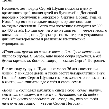
храма.
Несколько лет подряд Сергей Щукин помогал пункту
временного пребывания детей из Луганской и Донецкой
народных республик в Топорково (Сергиев Посад). Туда на
Новый год возили сладкие подарки, организовывали
выездные спектакли. Всего там постоянно находится от 300
до 400 детей. Но главное, чего им не хватает, — человеческого
внимания и общения. Депутат рассказывает, что устраивали
для них мастер-классы и различные тематические
мероприятия.
«Помогать нужно по возможности, без обременения и от
чистого сердца. Я уверен, что тогда добро вернётся, и всё
будет оценено по достоинству»,
— сказал Сергей Петрович.
В этом году супруги Щукины отметят 36 лет совместной
жизни. У них двое детей, а также растёт четырёхлетний внук.
Главный совет Сергея Щукина тем, кто хочет что-то изменить
в жизни, — начинать надо с себя и своей семьи.
«Если ты состоялся как муж и отец в своей семье, значит,
сможешь состояться и в жизни. Начинать всегда надо с
себя. Не нужно оправдываться и говорить, что от тебя
ничего не зависит»,
— уверен Сергей Петрович.