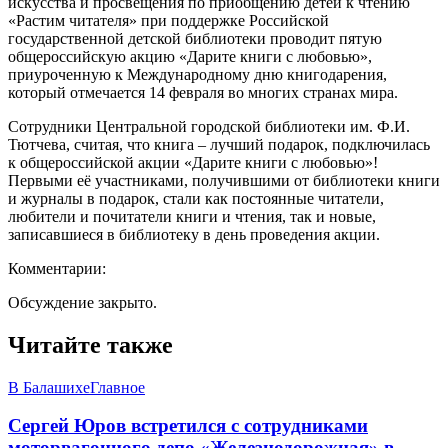
искусства и просвещения по приобщению детей к чтению
«Растим читателя» при поддержке Российской
государственной детской библиотеки проводит пятую
общероссийскую акцию «Дарите книги с любовью»,
приуроченную к Международному дню книгодарения,
который отмечается 14 февраля во многих странах мира.
Сотрудники Центральной городской библиотеки им. Ф.И.
Тютчева, считая, что книга – лучший подарок, подключилась
к общероссийской акции «Дарите книги с любовью»!
Первыми её участниками, получившими от библиотеки книги
и журналы в подарок, стали как постоянные читатели,
любители и почитатели книги и чтения, так и новые,
записавшиеся в библиотеку в день проведения акции.
Комментарии:
Обсуждение закрыто.
Читайте также
В Балашихе
Главное
Сергей Юров встретился с сотрудниками
моторвагонного депо «Железнодорожная» в..