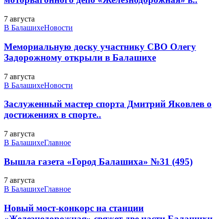
7 августа
В Балашихе
Новости
Мемориальную доску участнику СВО Олегу
Задорожному открыли в Балашихе
7 августа
В Балашихе
Новости
Заслуженный мастер спорта Дмитрий Яковлев о
достижениях в спорте..
7 августа
В Балашихе
Главное
Вышла газета «Город Балашиха» №31 (495)
7 августа
В Балашихе
Главное
Новый мост-конкорс на станции
«Железнодорожная» свяжет две части Балашихи