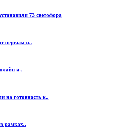
 установили 73 светофора
т первым и..
нлайн и..
 на готовность к..
в рамках..