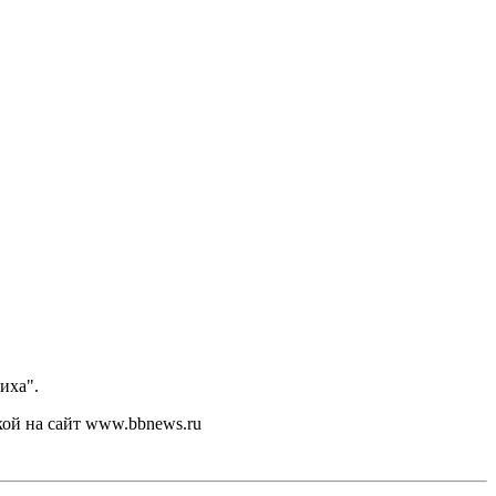
иха".
кой на сайт www.bbnews.ru