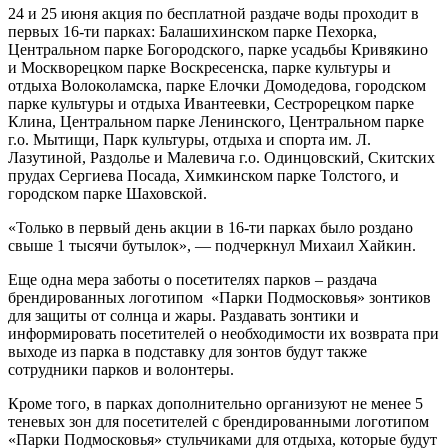
24 и 25 июня акция по бесплатной раздаче воды проходит в
первых 16-ти парках: Балашихинском парке Пехорка,
Центральном парке Богородского, парке усадьбы Кривякино
и Москворецком парке Воскресенска, парке культуры и
отдыха Волоколамска, парке Елочки Домодедова, городском
парке культуры и отдыха Ивантеевки, Сестрорецком парке
Клина, Центральном парке Ленинского, Центральном парке
г.о. Мытищи, Парк культуры, отдыха и спорта им. Л.
Лазутиной, Раздолье и Малевича г.о. Одинцовский, Скитских
прудах Сергиева Посада, Химкинском парке Толстого, и
городском парке Шаховской.
«Только в первый день акции в 16-ти парках было роздано
свыше 1 тысячи бутылок», — подчеркнул Михаил Хайкин.
Еще одна мера заботы о посетителях парков – раздача
брендированных логотипом «Парки Подмосковья» зонтиков
для защиты от солнца и жары. Раздавать зонтики и
информировать посетителей о необходимости их возврата при
выходе из парка в подставку для зонтов будут также
сотрудники парков и волонтеры.
Кроме того, в парках дополнительно организуют не менее 5
теневых зон для посетителей с брендированными логотипом
«Парки Подмосковья» стульчиками для отдыха, которые будут