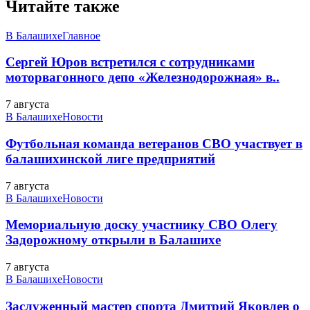
Читайте также
В Балашихе
Главное
Сергей Юров встретился с сотрудниками
моторвагонного депо «Железнодорожная» в..
7 августа
В Балашихе
Новости
Футбольная команда ветеранов СВО участвует в
балашихинской лиге предприятий
7 августа
В Балашихе
Новости
Мемориальную доску участнику СВО Олегу
Задорожному открыли в Балашихе
7 августа
В Балашихе
Новости
Заслуженный мастер спорта Дмитрий Яковлев о