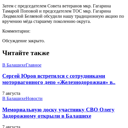
Затем с председателем Совета ветеранов мкр. Гагарина
Тамарой Поповой и председателем ТОС мкр. Гагарина
Людмилой Беляевой обсудили нашу традиционную акцию по
вручению мёда старшему поколению округа.
Комментарии:
Обсуждение закрыто.
Читайте также
В Балашихе
Главное
Сергей Юров встретился с сотрудниками
моторвагонного депо «Железнодорожная» в..
7 августа
В Балашихе
Новости
Мемориальную доску участнику СВО Олегу
Задорожному открыли в Балашихе
7 августа