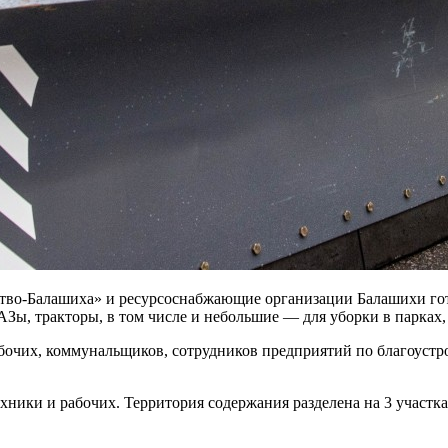
во-Балашиха» и ресурсоснабжающие организации Балашихи гото
, тракторы, в том числе и небольшие — для уборки в парках, с
бочих, коммунальщиков, сотрудников предприятий по благоустрой
ики и рабочих. Территория содержания разделена на 3 участка, 