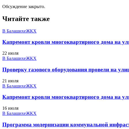
Обсуждение закрыто.
Читайте также
В Балашихе
ЖКХ
Капремонт кровли многоквартирного дома на ули
22 июля
В Балашихе
ЖКХ
Проверку газового оборудования провели на ули
21 июля
В Балашихе
ЖКХ
Капремонт кровли многоквартирного дома на ули
16 июля
В Балашихе
ЖКХ
Программа модернизации коммунальной инфраст