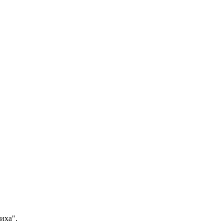
иха".