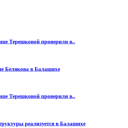
це Терешковой проверили в..
це Белякова в Балашихе
це Терешковой проверили в..
руктуры реализуется в Балашихе