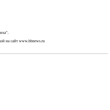
иха".
кой на сайт www.bbnews.ru