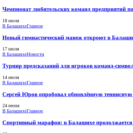
Чемпионат любительских команд предприятий по
18 июля
В Балашихе
Главное
Новый гимнастический манеж откроют в Балаших
17 июля
В Балашихе
Новости
Турнир предсказаний для игроков команд-символ
14 июля
В Балашихе
Главное
Сергей Юров опробовал обновлённую теннисную 
24 июня
В Балашихе
Главное
Спортивный марафон: в Балашихе продолжается