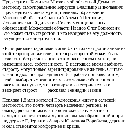
Председатель Комитета Московской областной Думы по
местному самоуправлению Барсуков Владимир Николаевич;
Председатель Совета муниципальных образований
Московской области Спасский Алексей Петрович;
Исполнительный директор Совета муниципальных
образований Московской области Иванов Олег Борисович.
Кто может стать старостой и кто избирает на эту должность –
регулирует законодательство.
«Если раньше старостами могли быть только прописанные на
этой территории жители, то теперь старостой может быть
человек и без регистрации в этом населенном пункте, но
имеющий здесь собственность. В настоящее время выбирать
старосту могут только зарегистрированные жители. Считаю
такой подход несправедливым. И в работе поправка о том,
чтобы выбирать могли и те, у кого только собственность в
населенном пункте, т.е. расширяем категории тех, кто
выбирает старост», — рассказал Геннадий Панин.
Порядка 1,8 млн жителей Подмосковья живут в сельской
местности, это почти четверть населения региона. И
благодаря старостам как первичному звену местного
самоуправления, главам муниципальных образований и при
поддержке Губернатор Андрея Юрьевича Воробьева, деревни
и села становятся комфортнее и краше.