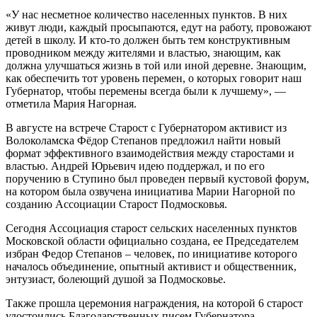
«У нас несметное количество населенных пунктов. В них
живут люди, каждый просыпаются, едут на работу, провожают
детей в школу. И кто-то должен быть тем конструктивным
проводником между жителями и властью, знающим, как
должна улучшаться жизнь в той или иной деревне. Знающим,
как обеспечить тот уровень перемен, о которых говорит наш
Губернатор, чтобы перемены всегда были к лучшему», —
отметила Мария Нагорная.
В августе на встрече Старост с Губернатором активист из
Волоколамска Фёдор Степанов предложил найти новый
формат эффективного взаимодействия между старостами и
властью. Андрей Юрьевич идею поддержал, и по его
поручению в Ступино был проведен первый кустовой форум,
на котором была озвучена инициатива Марии Нагорной по
созданию Ассоциации Старост Подмосковья.
Сегодня Ассоциация старост сельских населенных пунктов
Московской области официально создана, ее Председателем
избран Федор Степанов – человек, по инициативе которого
началось объединение, опытный активист и общественник,
энтузиаст, болеющий душой за Подмосковье.
Также прошла церемония награждения, на которой 6 старост
удостоились Благодарственных писем Губернатора.