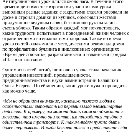
Антибуллинговый урок длился около часа. В течении этого
времени дети вместе с взрослыми участниками урока
выполняли разные задания: с закрытыми глазами рисовали на
доске и строили домики из кубиков, объясняли жестами
придуманное ведущим слово, без помощи рук пытались
съесть яблоко. Таким образом каждый мог почувствовать,
какие трудности испытывает в повседневной жизни человек с
ограниченными возможностями здоровья. Также во время
урока гостей ознакомили с методическими рекомендациями
по профилактике буллинга в инклюзивных организациях
«Время действовать», разработанными и изданными фондом
«Шаг в инклюзию».
Одним из гостей антибуллингового урока стала начальник
управления инвестиций, промышленности,
предпринимательства и науки администрации Балашихи
Ольга Егерева. По её мнению, такие уроки нужно проводить
как можно чаще.
«
Мы не обращаем внимание, насколько тяжело людям с
особенностями выполнять на первый взгляд элементарные
действия. К примеру, им может быть сложно объяснить в
магазине, что именно они хотят, им приходится трудно в
общественном транспорте. К таким людям нужно быть
более терпимыми. Иногда бывает полезно представить себя