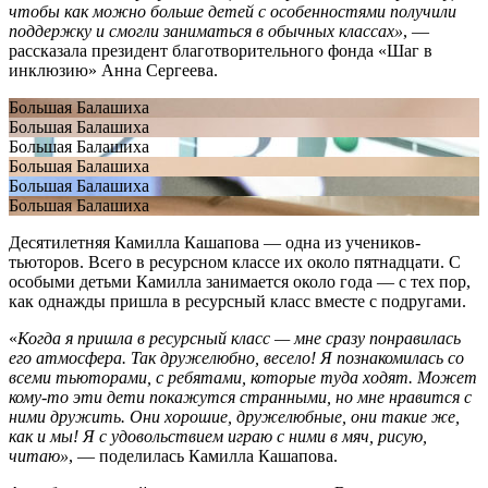
чтобы как можно больше детей с особенностями получили
поддержку и смогли заниматься в обычных классах»
, —
рассказала президент благотворительного фонда «Шаг в
инклюзию» Анна Сергеева.
Большая Балашиха
Большая Балашиха
Большая Балашиха
Большая Балашиха
Большая Балашиха
Большая Балашиха
Десятилетняя Камилла Кашапова — одна из учеников-
тьюторов. Всего в ресурсном классе их около пятнадцати. С
особыми детьми Камилла занимается около года — с тех пор,
как однажды пришла в ресурсный класс вместе с подругами.
«
Когда я пришла в ресурсный класс — мне сразу понравилась
его атмосфера. Так дружелюбно, весело! Я познакомилась со
всеми тьюторами, с ребятами, которые туда ходят. Может
кому-то эти дети покажутся странными, но мне нравится с
ними дружить. Они хорошие, дружелюбные, они такие же,
как и мы! Я с удовольствием играю с ними в мяч, рисую,
читаю»
, — поделилась Камилла Кашапова.