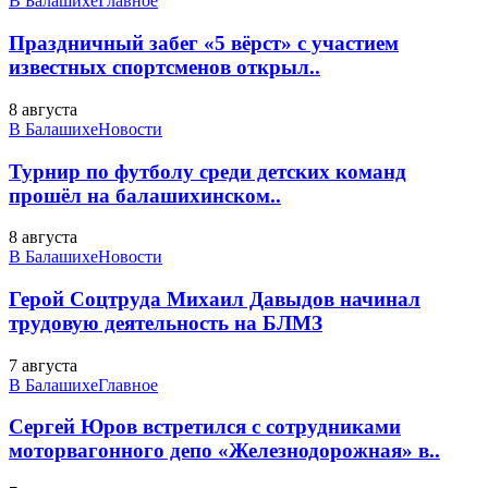
В Балашихе
Главное
Праздничный забег «5 вёрст» с участием
известных спортсменов открыл..
8 августа
В Балашихе
Новости
Турнир по футболу среди детских команд
прошёл на балашихинском..
8 августа
В Балашихе
Новости
Герой Соцтруда Михаил Давыдов начинал
трудовую деятельность на БЛМЗ
7 августа
В Балашихе
Главное
Сергей Юров встретился с сотрудниками
моторвагонного депо «Железнодорожная» в..