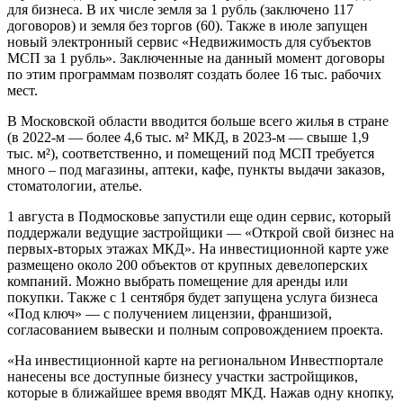
для бизнеса. В их числе земля за 1 рубль (заключено 117
договоров) и земля без торгов (60). Также в июле запущен
новый электронный сервис «Недвижимость для субъектов
МСП за 1 рубль». Заключенные на данный момент договоры
по этим программам позволят создать более 16 тыс. рабочих
мест.
В Московской области вводится больше всего жилья в стране
(в 2022-м — более 4,6 тыс. м² МКД, в 2023-м — свыше 1,9
тыс. м²), соответственно, и помещений под МСП требуется
много – под магазины, аптеки, кафе, пункты выдачи заказов,
стоматологии, ателье.
1 августа в Подмосковье запустили еще один сервис, который
поддержали ведущие застройщики — «Открой свой бизнес на
первых-вторых этажах МКД». На инвестиционной карте уже
размещено около 200 объектов от крупных девелоперских
компаний. Можно выбрать помещение для аренды или
покупки. Также с 1 сентября будет запущена услуга бизнеса
«Под ключ» — с получением лицензии, франшизой,
согласованием вывески и полным сопровождением проекта.
«На инвестиционной карте на региональном Инвестпортале
нанесены все доступные бизнесу участки застройщиков,
которые в ближайшее время вводят МКД. Нажав одну кнопку,