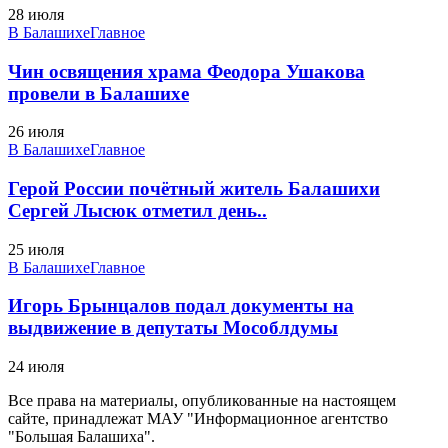
28 июля
В Балашихе
Главное
Чин освящения храма Феодора Ушакова
провели в Балашихе
26 июля
В Балашихе
Главное
Герой России почётный житель Балашихи
Сергей Лысюк отметил день..
25 июля
В Балашихе
Главное
Игорь Брынцалов подал документы на
выдвижение в депутаты Мособлдумы
24 июля
Все права на материалы, опубликованные на настоящем
сайте, принадлежат МАУ "Информационное агентство
"Большая Балашиха".