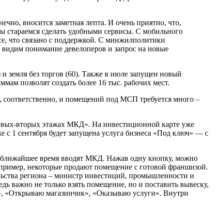
чно, вносится заметная лепта. И очень приятно, что,
ы стараемся сделать удобными сервисы. С мобильного
все, что связано с поддержкой. С минжилполитики
 видим понимание девелоперов и запрос на новые
 и земля без торгов (60). Также в июле запущен новый
ам позволят создать более 16 тыс. рабочих мест.
²), соответственно, и помещений под МСП требуется много –
ервых-вторых этажах МКД». На инвестиционной карте уже
 с 1 сентября будет запущена услуга бизнеса «Под ключ» — с
в ближайшее время вводят МКД. Нажав одну кнопку, можно
например, некоторые продают помещение с готовой франшизой.
льства региона – министр инвестиций, промышленности и
дь важно не только взять помещение, но и поставить вывеску,
», «Открываю магазинчик», «Оказываю услуги». Внутри