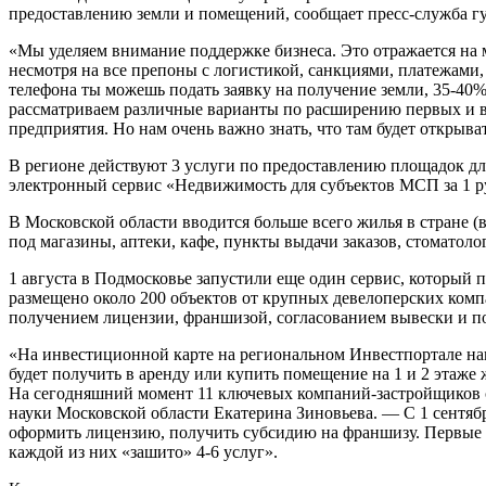
предоставлению земли и помещений, сообщает пресс-служба гу
«Мы уделяем внимание поддержке бизнеса. Это отражается на м
несмотря на все препоны с логистикой, санкциями, платежами
телефона ты можешь подать заявку на получение земли, 35-40%
рассматриваем различные варианты по расширению первых и вт
предприятия. Но нам очень важно знать, что там будет открыва
В регионе действуют 3 услуги по предоставлению площадок для 
электронный сервис «Недвижимость для субъектов МСП за 1 ру
В Московской области вводится больше всего жилья в стране (
под магазины, аптеки, кафе, пункты выдачи заказов, стоматолог
1 августа в Подмосковье запустили еще один сервис, которы
размещено около 200 объектов от крупных девелоперских комп
получением лицензии, франшизой, согласованием вывески и 
«На инвестиционной карте на региональном Инвестпортале на
будет получить в аренду или купить помещение на 1 и 2 этаже
На сегодняшний момент 11 ключевых компаний-застройщиков с
науки Московской области Екатерина Зиновьева. — С 1 сентябр
оформить лицензию, получить субсидию на франшизу. Первые 
каждой из них «зашито» 4-6 услуг».