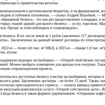
бернатора и правительства региона.
униципальном и региональном бюджетах, и на федеральном, коне
, видим устойчивое положение, — сказал Андрей Воробьев. — М
 обращений бизнеса – это как раз предоставление площадки, и 
орых этажей зданий для малого бизнеса — услуг, торговли. Мы
ться. Прошу за этим наблюдать и сопровождать».
бизнеса. В их числе земля за 1 рубль (заключено 117 договоров)
бль». Заключенные на данный момент договоры по этим программ
в 2022-м — более 4,6 тыс. м² МКД, в 2023-м — свыше 1,9 тыс. м
ии, ателье.
й поддержали ведущие застройщики — «Открой свой бизнес на п
аний. Можно выбрать помещение для аренды или покупки. Также
полным сопровождением проекта.
несены все доступные бизнесу участки застройщиков, которые 
 жилого дома. Заключение договора – не более 15 дней. Также, 
огласны присоединиться к сервису, — сказала зампред правите
я запускаем комплексную услугу «Открой собственное дело». Ве
3 вида бизнеса в таком формате дорабатываем: «Открываю кафе