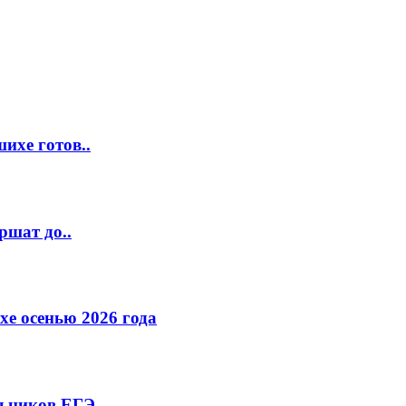
ихе готов..
ршат до..
е осенью 2026 года
льников ЕГЭ