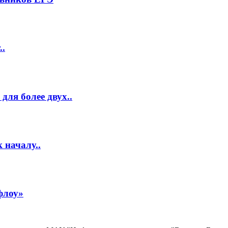
..
ля более двух..
 началу..
флоу»