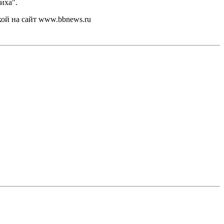
иха".
кой на сайт www.bbnews.ru