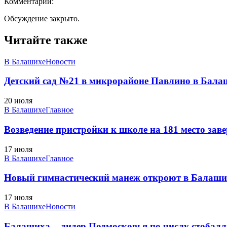
Комментарии:
Обсуждение закрыто.
Читайте также
В Балашихе
Новости
Детский сад №21 в микрорайоне Павлино в Балаш
20 июля
В Балашихе
Главное
Возведение пристройки к школе на 181 место заве
17 июля
В Балашихе
Главное
Новый гимнастический манеж откроют в Балаших
17 июля
В Балашихе
Новости
Балашиха – лидер Подмосковья по числу стобал