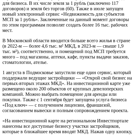
для бизнеса. В их числе земля за 1 рубль (заключено 117
договоров) и земля без торгов (60). Также в июле запущен
новый электронный сервис «Недвижимость для субъектов
МСП за 1 рубль». Заключенные на данный момент договоры
по этим программам позволят создать более 16 тыс. рабочих
мест.
В Московской области вводится больше всего жилья в стране
(в 2022-м — более 4,6 тыс. м² МКД, в 2023-м — свыше 1,9
тыс. м²), соответственно, и помещений под МСП требуется
много – под магазины, аптеки, кафе, пункты выдачи заказов,
стоматологии, ателье.
1 августа в Подмосковье запустили еще один сервис, который
поддержали ведущие застройщики — «Открой свой бизнес на
первых-вторых этажах МКД». На инвестиционной карте уже
размещено около 200 объектов от крупных девелоперских
компаний. Можно выбрать помещение для аренды или
покупки. Также с 1 сентября будет запущена услуга бизнеса
«Под ключ» — с получением лицензии, франшизой,
согласованием вывески и полным сопровождением проекта.
«На инвестиционной карте на региональном Инвестпортале
нанесены все доступные бизнесу участки застройщиков,
которые в ближайшее время вводят МКД. Нажав одну кнопку,