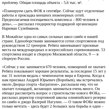
проблему. Общая площадь объекта – 5,6 тыс. м².
«Планируем сдать ФОК в сентябре. Сейчас идут отделочные
работы и прокладка внешних инженерных сетей.
Предполагаемая посещаемость комплекса – 800 человек в
день», — рассказал гендиректор подрядной организации
Нариман Сулейманов.
В Можайске одна из самых сильных школ самбо в нашей
стране. Единоборствами занимаются сотни спортсменов под
руководством 12 тренеров. Ребята завоевывают призовые
места на международных и всероссийских соревнованиях. 53
спортсмена входят в сборную Московской области, 9 — в
сборную России.
«Сейчас у нас занимается 670 человек, помещений не хватает.
Ребята показывают хорошие результаты, за последние 15 лет у
нас 31 золотая медаль с чемпионатов мира и Европы. Когда к
нам приезжал Андрей Юрьевич (Воробьев), мы встречались
около Дворца спорта «Багратион», рассказали ему, что не
хватает площадей, желающих заниматься очень много. Он
обещал рассмотреть вопрос о строительстве нового ФОКа, —
рассказал директор спортивной школы олимпийского резерва
по самбо и дзюдо Валерий Нагулин. — О таком ФОКе можно
только мечтать – здесь будет 2 больших зала борьбы и один –