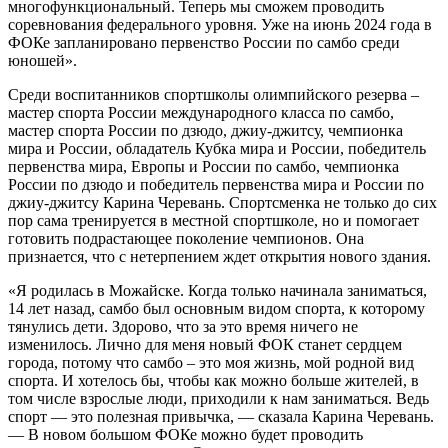
многофункциональный. Теперь мы сможем проводить
соревнования федерального уровня. Уже на июнь 2024 года в
ФОКе запланировано первенство России по самбо среди
юношей».
Среди воспитанников спортшколы олимпийского резерва –
мастер спорта России международного класса по самбо,
мастер спорта России по дзюдо, джиу-джитсу, чемпионка
мира и России, обладатель Кубка мира и России, победитель
первенства мира, Европы и России по самбо, чемпионка
России по дзюдо и победитель первенства мира и России по
джиу-джитсу Карина Черевань. Спортсменка не только до сих
пор сама тренируется в местной спортшколе, но и помогает
готовить подрастающее поколение чемпионов. Она
признается, что с нетерпением ждет открытия нового здания.
«Я родилась в Можайске. Когда только начинала заниматься,
14 лет назад, самбо был основным видом спорта, к которому
тянулись дети. Здорово, что за это время ничего не
изменилось. Лично для меня новый ФОК станет сердцем
города, потому что самбо – это моя жизнь, мой родной вид
спорта. И хотелось бы, чтобы как можно больше жителей, в
том числе взрослые люди, приходили к нам заниматься. Ведь
спорт — это полезная привычка, — сказала Карина Черевань.
— В новом большом ФОКе можно будет проводить