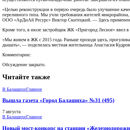
«Целью реконструкции в первую очередь было улучшение качес
переливного типа. Мы учли требования жителей микрорайона, 
ООО «АрДиАй Ресурс» Виктор Скитецкий. — Здесь применена о
Кроме того, в июле застройщик ЖК «Пригород Лесное» ввел в 
«Мы живем в ЖК с 2015 года. Раньше проходя здесь, прогуливая
дышать», — поделилась местная жительница Анастасия Кудров
Комментарии:
Обсуждение закрыто.
Читайте также
В Балашихе
Главное
Вышла газета «Город Балашиха» №31 (495)
7 августа
В Балашихе
Главное
Новый мост-конкорс на станции «Железнодорожн