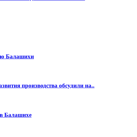
жью Балашихи
звития производства обсудили на..
 в Балашихе