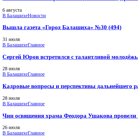
6 августа
В Балашихе
Новости
Вышла газета «Город Балашиха» №30 (494)
31 июля
В Балашихе
Главное
Сергей Юров встретился с талантливой молодё
28 июля
В Балашихе
Главное
Кадровые вопросы и перспективы дальнейшего ра
28 июля
В Балашихе
Главное
Чин освящения храма Феодора Ушакова провели
26 июля
В Балашихе
Главное