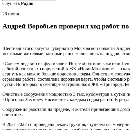
Слушать
Радио
28 июня
Андрей Воробьев проверил ход работ п
Шестнадцатого августа губернатор Московской области Андрей
местными жителями, которые ранее жаловались на неудовлетво
«Совсем недавно на фестивале в Истре обратились жители Лени
работой очистных сооружений в ЖК «Ново-Молоково» — сказал
вернуть как можно больше водоемов людям. Очистным сооружен
серьезная работа, составлена дорожная карта, чтобы системно
сутки. Во-вторых, в сентябре застройщиком ЖК «Пригород Лес
Очистные сооружения мощностью 3 тыс. кубометров в сутки п
«Пригород Лесное». Население с каждым годом растет. В резу
Сооружения работали на пределе, и жители прилегающих домо
очистных.
В 2021-2022 гг. проведена реконструкция, ступенчатая модерн
осуществляются пуско-наладочные работы. Завершить их плани