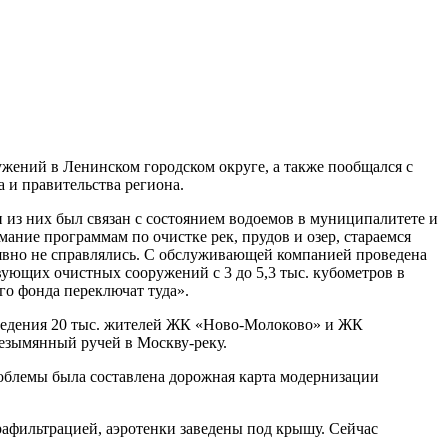
жений в Ленинском городском округе, а также пообщался с
 и правительства региона.
 из них был связан с состоянием водоемов в муниципалитете и
ие программам по очистке рек, прудов и озер, стараемся
 явно не справлялись. С обслуживающей компанией проведена
твующих очистных сооружений с 3 до 5,3 тыс. кубометров в
го фонда переключат туда».
тведения 20 тыс. жителей ЖК «Ново-Молоково» и ЖК
безымянный ручей в Москву-реку.
облемы была составлена дорожная карта модернизации
трафильтрацией, аэротенки заведены под крышу. Сейчас