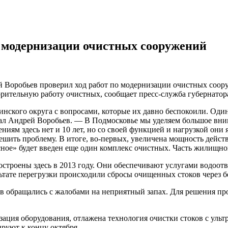
о модернизации очистных сооружений
 Воробьев проверил ход работ по модернизации очистных соору
рительную работу очистных, сообщает пресс-служба губернатора
нского округа с вопросами, которые их давно беспокоили. Один
 Андрей Воробьев. — В Подмосковье мы уделяем большое вниман
иям здесь нет и 10 лет, но со своей функцией и нагрузкой они
 решить проблему. В итоге, во-первых, увеличена мощность дейс
ное» будет введен еще один комплекс очистных. Часть жилищно
остроены здесь в 2013 году. Они обеспечивают услугами водоо
льтате перегрузки происходили сбросы очищенных стоков через 
в обращались с жалобами на неприятный запах. Для решения пр
изация оборудования, отлажена технология очистки стоков с уль
руют к концу октября.