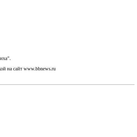
иха".
кой на сайт www.bbnews.ru