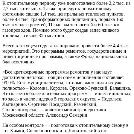
К отопительному периоду уже подготовлено более 2,2 тыс. из
2,7 тыс. котельных. Также приведут к нормативному
состоянию свыше 1,4 тыс. центральных тепловых пунктов,
более 43 тыс. трансформаторных подстанций, порядка 160
тыс. км электросетей, 11 тыс. км теплосетей и 60 тыс. км
газопроводов. Помимо этого будет создан запас жидкого
топлива – свыше 35 тыс. тонн.
Всего в текущем году запланировано провести более 4,4 тыс.
мероприятий. Это программы ремонтов, государственные и
инвестиционные программы, а также Фонда национального
благосостояния.
«Все краткосрочные программы ремонтов у нас идут
достаточно неплохо – общий объем исполнения составляет
99,9%. Есть муниципалитеты, которые выполнили их уже
полностью – Коломна, Королев, Орехово-Зуевский, Балашиха.
Что касается более длительных программ — инвестиционных,
то здесь в числе лидеров 5 городских округов – Подольск,
Лыткарино, Сергиево-Посадский, Раменский,
Солнечногорск», — доложил министр энергетики
Московской области Александр Самарин.
На особом контроле — подготовка к отопительному сезону в
г.о. Химки, Солнечногорск и п. Лопатинский в г.о.