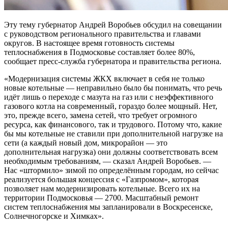
Эту тему губернатор Андрей Воробьев обсудил на совещании
с руководством регионального правительства и главами
округов. В настоящее время готовность системы
теплоснабжения в Подмосковье составляет более 80%,
сообщает пресс-служба губернатора и правительства региона.
«Модернизация системы ЖКХ включает в себя не только
новые котельные — неправильно было бы понимать, что речь
идёт лишь о переходе с мазута на газ или с неэффективного
газового котла на современный, гораздо более мощный. Нет,
это, прежде всего, замена сетей, что требует огромного
ресурса, как финансового, так и трудового. Потому что, какие
бы мы котельные не ставили при дополнительной нагрузке на
сети (а каждый новый дом, микрорайон — это
дополнительная нагрузка) они должны соответствовать всем
необходимым требованиям, — сказал Андрей Воробьев. —
Нас «штормило» зимой по определённым городам, но сейчас
реализуется большая концессия с «Газпромом», которая
позволяет нам модернизировать котельные. Всего их на
территории Подмосковья — 2700. Масштабный ремонт
систем теплоснабжения мы запланировали в Воскресенске,
Солнечногорске и Химках».