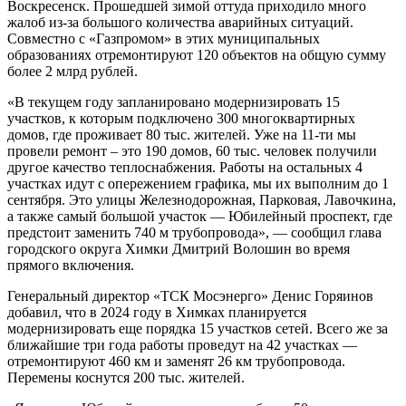
Воскресенск. Прошедшей зимой оттуда приходило много
жалоб из-за большого количества аварийных ситуаций.
Совместно с «Газпромом» в этих муниципальных
образованиях отремонтируют 120 объектов на общую сумму
более 2 млрд рублей.
«В текущем году запланировано модернизировать 15
участков, к которым подключено 300 многоквартирных
домов, где проживает 80 тыс. жителей. Уже на 11-ти мы
провели ремонт – это 190 домов, 60 тыс. человек получили
другое качество теплоснабжения. Работы на остальных 4
участках идут с опережением графика, мы их выполним до 1
сентября. Это улицы Железнодорожная, Парковая, Лавочкина,
а также самый большой участок — Юбилейный проспект, где
предстоит заменить 740 м трубопровода», — сообщил глава
городского округа Химки Дмитрий Волошин во время
прямого включения.
Генеральный директор «ТСК Мосэнерго» Денис Горяинов
добавил, что в 2024 году в Химках планируется
модернизировать еще порядка 15 участков сетей. Всего же за
ближайшие три года работы проведут на 42 участках —
отремонтируют 460 км и заменят 26 км трубопровода.
Перемены коснутся 200 тыс. жителей.