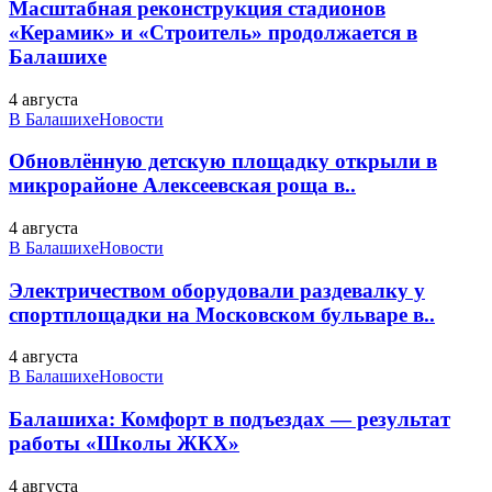
Масштабная реконструкция стадионов
«Керамик» и «Строитель» продолжается в
Балашихе
4 августа
В Балашихе
Новости
Обновлённую детскую площадку открыли в
микрорайоне Алексеевская роща в..
4 августа
В Балашихе
Новости
Электричеством оборудовали раздевалку у
спортплощадки на Московском бульваре в..
4 августа
В Балашихе
Новости
Балашиха: Комфорт в подъездах — результат
работы «Школы ЖКХ»
4 августа