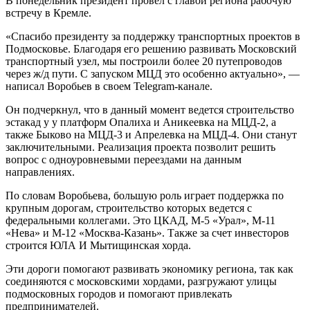
В понедельник президент провел с главой региона рабочую
встречу в Кремле.
«Спасибо президенту за поддержку транспортных проектов в
Подмосковье. Благодаря его решению развивать Московский
транспортный узел, мы построили более 20 путепроводов
через ж/д пути. С запуском МЦД это особенно актуально», —
написал Воробьев в своем Telegram-канале.
Он подчеркнул, что в данный момент ведется строительство
эстакад у у платформ Опалиха и Аникеевка на МЦД-2, а
также Быково на МЦД-3 и Апрелевка на МЦД-4. Они станут
заключительными. Реализация проекта позволит решить
вопрос с одноуровневыми переездами на данным
направлениях.
По словам Воробьева, большую роль играет поддержка по
крупным дорогам, строительство которых ведется с
федеральными коллегами. Это ЦКАД, М-5 «Урал», М-11
«Нева» и М-12 «Москва-Казань». Также за счет инвесторов
строится ЮЛА И Мытищинская хорда.
Эти дороги помогают развивать экономику региона, так как
соединяются с московскими хордами, разгружают улицы
подмосковных городов и помогают привлекать
предпринимателей.