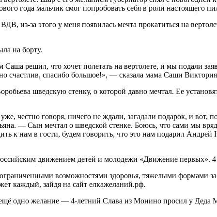
ового года мальчик смог попробовать себя в роли настоящего пи
ВДВ, из-за этого у меня появилась мечта прокатиться на вертол
ыла на борту.
 Саша решил, что хочет полетать на вертолете, и мы подали зая
умно счастлив, спасибо большое!», — сказала мама Саши Виктория
робьева шведскую стенку, о которой давно мечтал. Ее установят
уже, честно говоря, ничего не ждали, загадали подарок, и вот,
ьяна. — Сын мечтал о шведской стенке. Боюсь, что сами мы вря
дить к нам в гости, будем говорить, что это нам подарил Андрей
оссийским движением детей и молодежи «Движение первых». 4 д
, ограниченными возможностями здоровья, тяжелыми формами заб
т каждый, зайдя на сайт елкажеланий.рф.
ещё одно желание — 4-летний Слава из Монино просил у Деда М