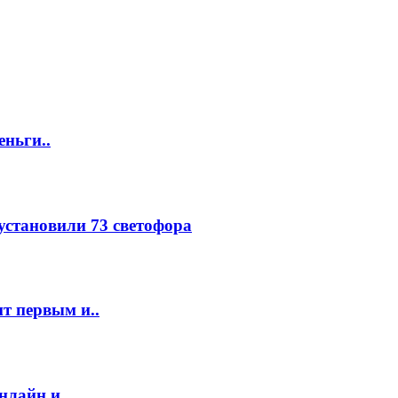
еньги..
 установили 73 светофора
т первым и..
нлайн и..