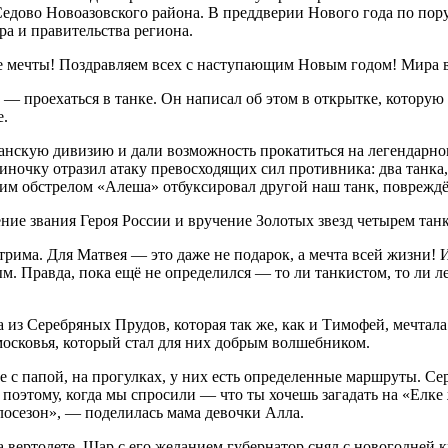
дово Новоазовского района. В преддверии Нового года по пор
а и правительства региона.
мечты! Поздравляем всех с наступающим Новым годом! Мира вс
о — проехаться в танке. Он написал об этом в открытке, котору
е.
аманскую дивизию и дали возможность прокатиться на легендарн
диночку отразил атаку превосходящих сил противника: два танка
им обстрелом «Алеша» отбуксировал другой наш танк, повреждё
ение звания Героя России и вручение Золотых звезд четырем та
рима. Для Матвея — это даже не подарок, а мечта всей жизни! 
м. Правда, пока ещё не определился — то ли танкистом, то ли л
 из Серебряных Прудов, которая так же, как и Тимофей, мечтал
московья, который стал для них добрым волшебником.
 с папой, на прогулках, у них есть определенные маршруты. Се
И поэтому, когда мы спросили — что ты хочешь загадать на «Елке
елосезон», — поделилась мама девочки Алла.
на вертолете. Шар с его желанием губернатор снял с новогодней