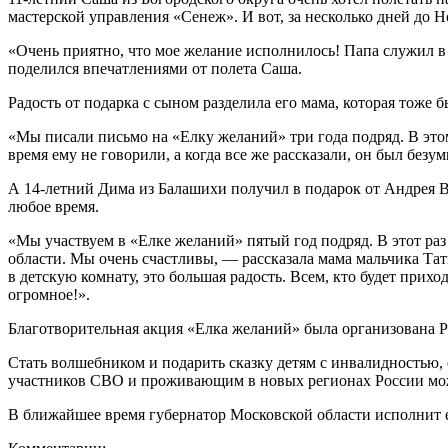
мастерской управления «Сенеж». И вот, за несколько дней до Н
«Очень приятно, что мое желание исполнилось! Папа служил в 
поделился впечатлениями от полета Саша.
Радость от подарка с сыном разделила его мама, которая тоже б
«Мы писали письмо на «Елку желаний» три года подряд. В этом
время ему не говорили, а когда все же рассказали, он был без
А 14-летний Дима из Балашихи получил в подарок от Андрея Во
любое время.
«Мы участвуем в «Елке желаний» пятый год подряд. В этот раз 
области. Мы очень счастливы, — рассказала мама мальчика Тат
в детскую комнату, это большая радость. Всем, кто будет прихо
огромное!».
Благотворительная акция «Елка желаний» была организована Р
Стать волшебником и подарить сказку детям с инвалидностью
участников СВО и проживающим в новых регионах России може
В ближайшее время губернатор Московской области исполнит 