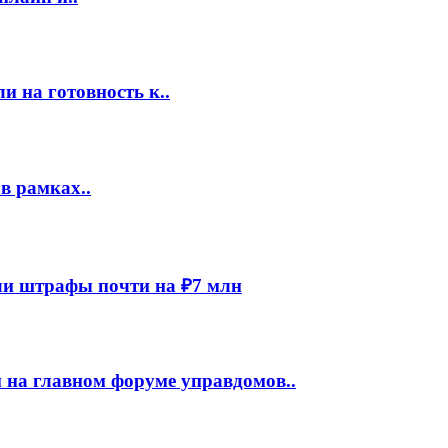
 на готовность к..
в рамках..
и штрафы почти на ₽7 млн
 на главном форуме управдомов..