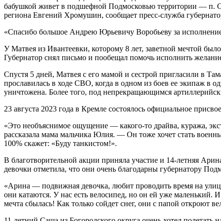
бабушкой живет в подшефной Подмосковью территории — п. Се
региона Евгений Хромушин, сообщает пресс-служба губернатор
«Спасибо большое Андрею Юрьевичу Воробьеву за исполнение 
У Матвея из Ивантеевки, которому 8 лет, заветной мечтой был
Губернатор снял письмо и пообещал помочь исполнить желани
Спустя 5 дней, Матвея с его мамой и сестрой пригласили в Т
прославилась в ходе СВО, когда в одном из боев ее экипаж в о
уничтожена. Более того, под непрекращающимся артиллерийск
23 августа 2023 года в Кремле состоялось официальное присво
«Это необъяснимое ощущение — какого-то драйва, куража, экст
рассказала мама мальчика Юлия. — Он тоже хочет стать военны
100% скажет: «Буду танкистом!».
В благотворительной акции приняла участие и 14-летняя Арина
девочки отметила, что они очень благодарны губернатору Под
«Арина — подвижная девочка, любит проводить время на улице
они катаются. У нас есть велосипед, но он ей уже маленький. 
мечта сбылась! Как только сойдет снег, они с папой откроют в
11-летний Саша из Богородского округа очень хотел полетать 