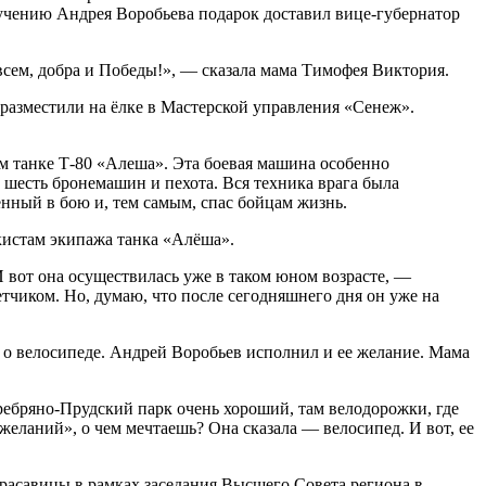
учению Андрея Воробьева подарок доставил вице-губернатор
ем, добра и Победы!», — сказала мама Тимофея Виктория.
ю разместили на ёлке в Мастерской управления «Сенеж».
ом танке Т-80 «Алеша». Эта боевая машина особенно
, шесть бронемашин и пехота. Вся техника врага была
нный в бою и, тем самым, спас бойцам жизнь.
нкистам экипажа танка «Алёша».
И вот она осуществилась уже в таком юном возрасте, —
етчиком. Но, думаю, что после сегодняшнего дня он уже на
а о велосипеде. Андрей Воробьев исполнил и ее желание. Мама
ребряно-Прудский парк очень хороший, там велодорожки, где
 желаний», о чем мечтаешь? Она сказала — велосипед. И вот, ее
 красавицы в рамках заседания Высшего Совета региона в