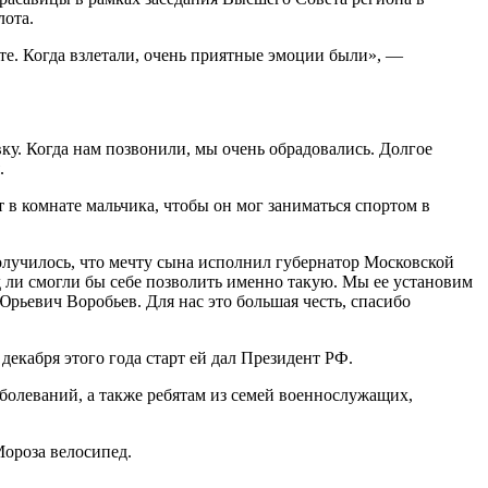
лота.
ете. Когда взлетали, очень приятные эмоции были», —
вку. Когда нам позвонили, мы очень обрадовались. Долгое
.
 в комнате мальчика, чтобы он мог заниматься спортом в
 получилось, что мечту сына исполнил губернатор Московской
д ли смогли бы себе позволить именно такую. Мы ее установим
 Юрьевич Воробьев. Для нас это большая честь, спасибо
екабря этого года старт ей дал Президент РФ.
олеваний, а также ребятам из семей военнослужащих,
ороза велосипед.