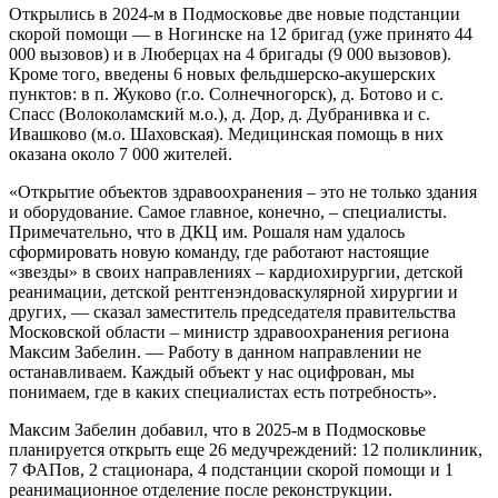
Открылись в 2024-м в Подмосковье две новые подстанции
скорой помощи — в Ногинске на 12 бригад (уже принято 44
000 вызовов) и в Люберцах на 4 бригады (9 000 вызовов).
Кроме того, введены 6 новых фельдшерско-акушерских
пунктов: в п. Жуково (г.о. Солнечногорск), д. Ботово и с.
Спасс (Волоколамский м.о.), д. Дор, д. Дубранивка и с.
Ивашково (м.о. Шаховская). Медицинская помощь в них
оказана около 7 000 жителей.
«Открытие объектов здравоохранения – это не только здания
и оборудование. Самое главное, конечно, – специалисты.
Примечательно, что в ДКЦ им. Рошаля нам удалось
сформировать новую команду, где работают настоящие
«звезды» в своих направлениях – кардиохирургии, детской
реанимации, детской рентгенэндоваскулярной хирургии и
других, — сказал заместитель председателя правительства
Московской области – министр здравоохранения региона
Максим Забелин. — Работу в данном направлении не
останавливаем. Каждый объект у нас оцифрован, мы
понимаем, где в каких специалистах есть потребность».
Максим Забелин добавил, что в 2025-м в Подмосковье
планируется открыть еще 26 медучреждений: 12 поликлиник,
7 ФАПов, 2 стационара, 4 подстанции скорой помощи и 1
реанимационное отделение после реконструкции.