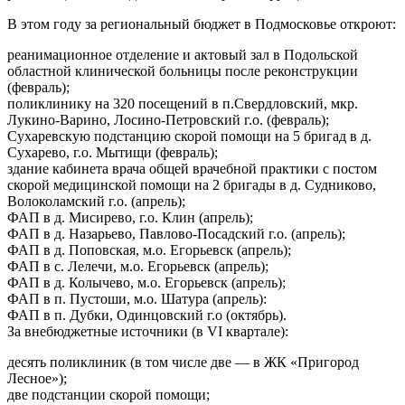
В этом году за региональный бюджет в Подмосковье откроют:
реанимационное отделение и актовый зал в Подольской
областной клинической больницы после реконструкции
(февраль);
поликлинику на 320 посещений в п.Свердловский, мкр.
Лукино-Варино, Лосино-Петровский г.о. (февраль);
Сухаревскую подстанцию скорой помощи на 5 бригад в д.
Сухарево, г.о. Мытищи (февраль);
здание кабинета врача общей врачебной практики с постом
скорой медицинской помощи на 2 бригады в д. Судниково,
Волоколамский г.о. (апрель);
ФАП в д. Мисирево, г.о. Клин (апрель);
ФАП в д. Назарьево, Павлово-Посадский г.о. (апрель);
ФАП в д. Поповская, м.о. Егорьевск (апрель);
ФАП в с. Лелечи, м.о. Егорьевск (апрель);
ФАП в д. Колычево, м.о. Егорьевск (апрель);
ФАП в п. Пустоши, м.о. Шатура (апрель):
ФАП в п. Дубки, Одинцовский г.о (октябрь).
За внебюджетные источники (в VI квартале):
десять поликлиник (в том числе две — в ЖК «Пригород
Лесное»);
две подстанции скорой помощи;