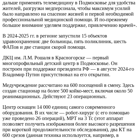
дальше применять телемедицину в Подмосковье для удобства
жителей, разгрузки медперсонала, чтобы максимум усилий
было направлено на спасение жизней и первой необходимой
профессиональной медицинской помощи. И по-прежнему
большое внимание уделяем поддержке, привлечению врачей».
В 2024-2025 гг. в регионе запустили 15 объектов
здравоохранения: две больницы, пять поликлиник, шесть
ФАПов и две станции скорой помощи.
ДКЦ им. Л.М. Рошаля в Красногорске — первый
многопрофильный детский центр в Подмосковье. Он
построен при поддержке президента РФ — в августе 2024-го
Владимир Путин присутствовал на его открытии.
Медучреждение рассчитано на 600 посещений в смену. Здесь
создан стационар на более 500 койко-мест, включая около 50
реанимационных. Действуют 23 операционных.
Центр оснащен 14 000 единиц самого современного
оборудования. В их числе — робот-хирург (с его помощью
уже проведено 26 операций), МРТ на 3 Тс (этот аппарат
позволяет получить изображения более высокого разрешения
при короткой продолжительности обследования), два КТ на
600 срезов (данная техника используется, например, в