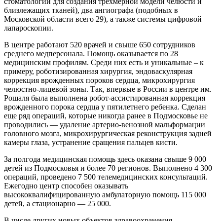
стоматологии для создания трехмерной модели челюсти и
близлежащих тканей), два ангиографа (подобных в
Московской области всего 29), а также системы цифровой
лапароскопии.
В центре работают 520 врачей и свыше 650 сотрудников
среднего медперсонала. Помощь оказывается по 28
медицинским профилям. Среди них есть и уникальные – к
примеру, роботизированная хирургия, эндоваскулярная
коррекция врожденных пороков сердца, микрохирургия
челюстно-лицевой зоны. Так, впервые в России в центре им.
Рошаля была выполнена робот-ассистированная коррекция
врожденного порока сердца у пятилетнего ребенка. Сделан
еще ряд операций, которые никогда ранее в Подмосковье не
проводились — удаление артерио-венозной мальформации
головного мозга, микрохирургическая реконструкция задней
камеры глаза, устранение сращения пальцев кисти.
За полгода медицинская помощь здесь оказана свыше 9 000
детей из Подмосковья и более 70 регионов. Выполнено 4 300
операций, проведено 7 500 телемедицинских консультаций.
Ежегодно центр способен оказывать
высококвалифицированную амбулаторную помощь 115 000
детей, а стационарно — 25 000.
В числе других новых объектов здравоохранения,