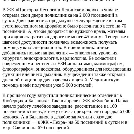
В ЖК «Пригород Лесное» в Ленинском округе в январе
открыла свои двери поликлиника на 2 000 посещений в
сутки. Для сравнения: предыдущее медучреждение в этом
густонаселенном микрорайоне было рассчитано всего на 70
посещений. А, чтобы добраться до нужного врача, жителям
приходилось тратить в дороге не менее 45 минут. Теперь же в
шаговой доступности появилась возможность получать
помощь узких специалистов. В новой поликлинике
добавились новые направления — онкология, урология,
хирургия, эндокринология, кардиология. Ее оснастили
современными рентген- и УЗИ-аппаратами, маммографом,
флюорографом, эндоскопом, оборудованием для исследования
функций внешнего дыхания. В учреждении также открыли
дневной стационар для взрослых и детей. Медицинскую
помощь в ней получили уже 5 000 жителей.
В прошлом году запустили поликлинические отделения в
Люберцах и Балашихе. Так, в апреле в ЖК «Жулебино Парк»
начало работу лечебное заведение, рассчитанное на 100
посещений в смену, к нему сейчас прикреплено порядка 6 000
человек. А в Балашихе в декабре запустили сразу две
поликлиники — в ЖК «Пехра» на 50 посещений в сутки и в
мкр. Саввино на 670 посещений.