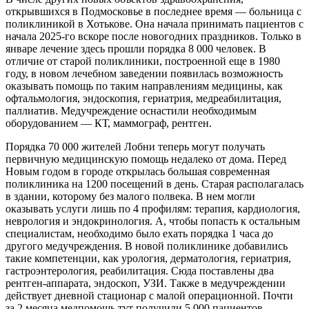
открывшихся в Подмосковье в последнее время — больница с
поликлиникой в Хотькове. Она начала принимать пациентов с
начала 2025-го вскоре после новогодних праздников. Только в
январе лечение здесь прошли порядка 8 000 человек. В
отличие от старой поликлиники, построенной еще в 1980
году, в новом лечебном заведении появилась возможность
оказывать помощь по таким направлениям медицины, как
офтальмология, эндоскопия, гериатрия, медреабилитация,
паллиатив. Медучреждение оснастили необходимым
оборудованием — КТ, маммограф, рентген.
Порядка 70 000 жителей Лобни теперь могут получать
первичную медицинскую помощь недалеко от дома. Перед
Новым годом в городе открылась большая современная
поликлиника на 1200 посещений в день. Старая располагалась
в здании, которому без малого полвека. В нем могли
оказывать услуги лишь по 4 профилям: терапия, кардиология,
неврология и эндокринология. А, чтобы попасть к остальным
специалистам, необходимо было ехать порядка 1 часа до
другого медучреждения. В новой поликлинике добавились
такие компетенции, как урология, дерматология, гериатрия,
гастроэнтерология, реабилитация. Сюда поставлены два
рентген-аппарата, эндоскоп, УЗИ. Также в медучреждении
действует дневной стационар с малой операционной. Почти
за 2 месяца медпомощь тут получили 5 000 пациентов.